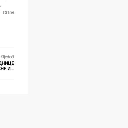
.
d strane
Sljedeći
ЕДНИЦЕ
СНЕ И…