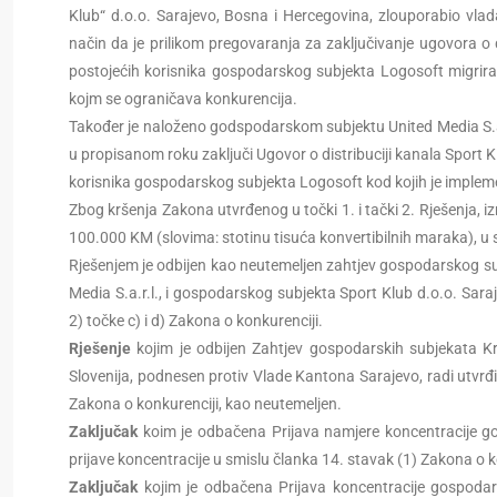
Klub“ d.o.o. Sarajevo, Bosna i Hercegovina, zlouporabio vlad
način da je prilikom pregovaranja za zaključivanje ugovora o
postojećih korisnika gospodarskog subjekta Logosoft migrir
kojm se ograničava konkurencija.
Također je naloženo godspodarskom subjektu United Media S.a
u propisanom roku zaključi Ugovor o distribuciji kanala Spor
korisnika gospodarskog subjekta Logosoft kod kojih je implem
Zbog kršenja Zakona utvrđenog u točki 1. i tački 2. Rješenja, 
100.000 KM (slovima: stotinu tisuća konvertibilnih maraka), u 
Rješenjem je odbijen kao neutemeljen zahtjev gospodarskog s
Media S.a.r.l., i gospodarskog subjekta Sport Klub d.o.o. Sara
2) točke c) i d) Zakona o konkurenciji.
Rješenje
kojim je odbijen Zahtjev gospodarskih subjekata Kr
Slovenija, podnesen protiv Vlade Kantona Sarajevo, radi utvr
Zakona o konkurenciji, kao neutemeljen.
Zaključak
koim je odbačena Prijava namjere koncentracije g
prijave koncentracije u smislu članka 14. stavak (1) Zakona o k
Zaključak
kojim je odbačena Prijava koncentracije gospodar