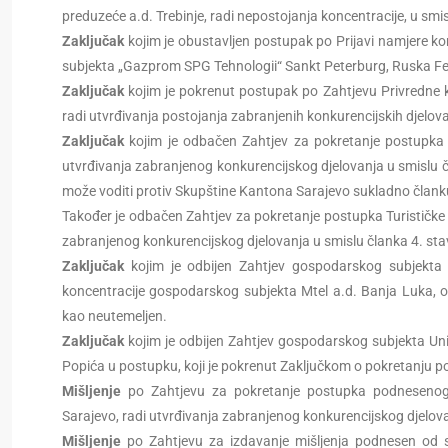
preduzeće a.d. Trebinje, radi nepostojanja koncentracije, u smi
Zaključak
kojim je obustavljen postupak po Prijavi namjere k
subjekta „Gazprom SPG Tehnologii“ Sankt Peterburg, Ruska Fe
Zaključak
kojim je pokrenut postupak pо Zahtjevu Privredne 
radi utvrđivanja postojanja zabranjenih konkurencijskih djelova
Zaključak
kojim je odbačen Zahtjev za pokretanje postupka T
utvrđivanja zabranjenog konkurencijskog djelovanja u smislu čl
može voditi protiv Skupštine Kantona Sarajevo sukladno članku
Također je odbačen Zahtjev za pokretanje postupka Turističke
zabranjenog konkurencijskog djelovanja u smislu članka 4. stav
Zaključak
kojim je odbijen Zahtjev gospodarskog subjekta 
koncentracije gospodarskog subjekta Mtel a.d. Banja Luka, o
kao neutemeljen.
Zaključak
kojim je odbijen Zahtjev gospodarskog subjekta Uni
Popića u postupku, koji je pokrenut Zaključkom o pokretanju p
Mišljenje
po Zahtjevu za pokretanje postupka podnesenog 
Sarajevo, radi utvrđivanja zabranjenog konkurencijskog djelova
Mišljenje
po Zahtjevu za izdavanje mišljenja podnesen od s