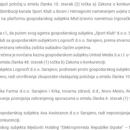
ajući položaj u smislu članka 10. stavak (2) točka a) Zakona o konkure
 distribuciji kanala Sport Klub u Bosni i Hercegovini nametanjem uvjeta
a na platformu gospodarskog subjekta Mtel izravno nametnuo trgovačk
.r.l., da putem svog agenta gospodarskog subjekta „Sport Klub“ d.o.o. 
t Klub sa gospodarskim subjektom Logosoft d.o.o. Sarajevo, prema stvarn
entirana tehnička zaštita sukladno Općim uvjetima.
izrečena je novčana kazna gospodarskom subjektu United Media S.a.r.l. u v
smislu članka 48. stavak (1) točka b) Zakona o konkurenciji.
ubjekta Logosoft d.o.o. Sarajevo, podnesen protiv gospodarskog subjekt
jevo, radi utvrđivanja zlouporabe vladajućeg položaja u smislu članka 10
ka Farma d.o.o. Sarajevo i Krka, tovarna zdravil, d.d., Novo Mesto, R
đivanja postojanja zabranjenog sporazuma u smislu članka 4. stavak (1) 
ospodarskog subjekta Asa Assistance d.o.o Sarajevo, radi nepostojanj
onkurenciji.
skog subjekta Mješoviti Holding “Elektroprivreda Republike Srpske” –