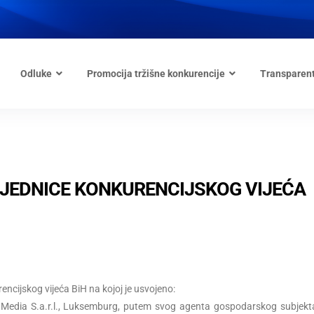
Odluke
Promocija tržišne konkurencije
Transparen
 SJEDNICE KONKURENCIJSKOG VIJEĆA
ncijskog vijeća BiH na kojoj je usvojeno:
d Media S.a.r.l., Luksemburg, putem svog agenta gospodarskog subjekt