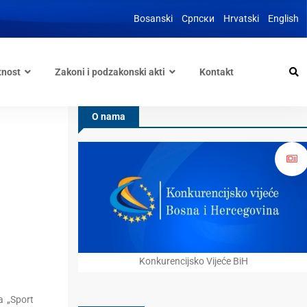
Bosanski
Српски
Hrvatski
English
tnost
Zakoni i podzakonski akti
Kontakt
O nama
Konkurencijsko Vijeće BiH
a „Sport