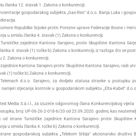
slu članka 12. stavak 1. Zakona o konkurenciji.
oncentracije gospodarskog subjekta „Gas-Res“ d.o.o. Banja Luka i gosp
deracija.
komore Republike Srpske protiv Porezne uprave Federacije Bosne i Herc
nja u smislu članka 4. stavak (1) Zakona o konkurenciji.
urističke zajednice Kantona Sarajevo, protiv Skupštine Kantona Sarje
anka 4. stavak (1) točke b) Zakona o konkurenciji, iz razloga što se pos
 2. Zakona o konkurenciji.
 zajednice Kantona Sarajevo protiv Skupštine Kantona Sarajevo, radi utv
ak (1) točke b) Zakona o konkurenciji.
Telemach d.o.o. Sarajevo, za dodjelu statusa stranke u postupku po
 namjeri stjecanja kontrole u gospodarskom subjektu „Elta-Kabel“ d.o.o
ted Media S.à.r.l., za izuzeće odgovornog člana Konkurencijskog vijeća
ostupka, broj: UP-06-26-2-018-6/20 od 23.09.2020. godine, kao neutemel
od strane Turističke zajednice Kantona Sarajevo protiv Skupštine 
nja u smislu članka 4. točke b) Zakona o konkurenciji.
trane gospodarskog subjekta „Telekom Srbija“ akcionarsko društvo 