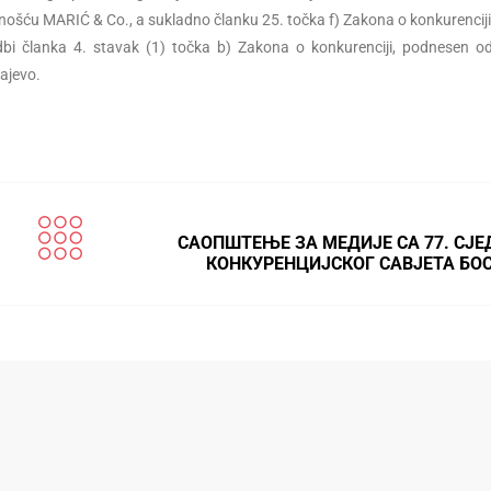
ću MARIĆ & Co., a sukladno članku 25. točka f) Zakona o konkurenciji
bi članka 4. stavak (1) točka b) Zakona o konkurenciji, podnesen o
ajevo.
САОПШТЕЊЕ ЗА МЕДИЈЕ СА 77. СЈ
КОНКУРЕНЦИЈСКОГ САВЈЕТА БО