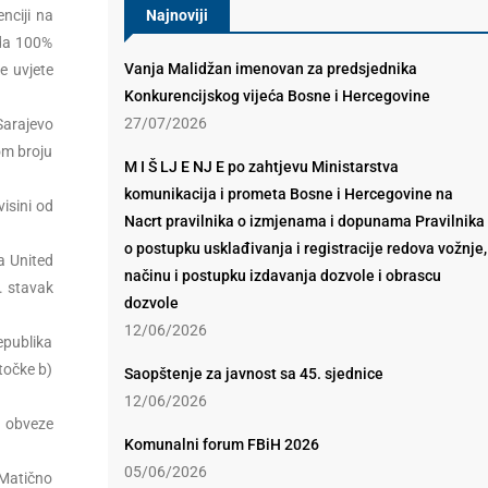
nciji na
Najnoviji
 da 100%
Vanja Malidžan imenovan za predsjednika
e uvjete
Konkurencijskog vijeća Bosne i Hercegovine
27/07/2026
Sarajevo
om broju
M I Š LJ E NJ E po zahtjevu Ministarstva
komunikacija i prometa Bosne i Hercegovine na
isini od
Nacrt pravilnika o izmjenama i dopunama Pravilnika
o postupku usklađivanja i registracije redova vožnje,
a United
načinu i postupku izdavanja dozvole i obrascu
. stavak
dozvole
12/06/2026
epublika
točke b)
Saopštenje za javnost sa 45. sjednice
12/06/2026
a obveze
Komunalni forum FBiH 2026
05/06/2026
 Matično