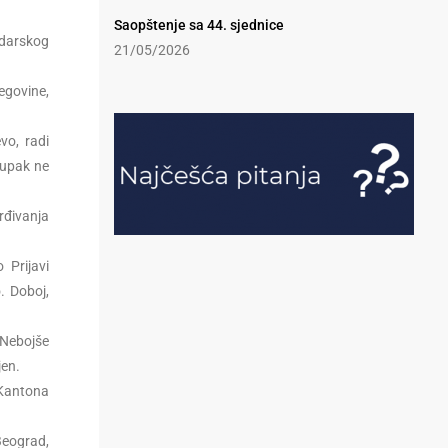
Saopštenje sa 44. sjednice
odarskog
21/05/2026
egovine,
vo, radi
tupak ne
rđivanja
 Prijavi
. Doboj,
 Nebojše
jen.
Kantona
Beograd,