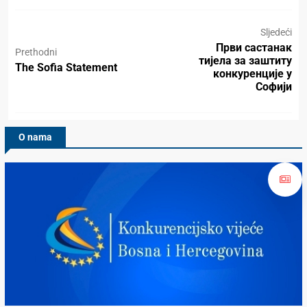
Sljedeći
Први састанак
Prethodni
тијела за заштиту
The Sofia Statement
конкуренције у
Софији
O nama
Konkurencijsko Vijeće BiH