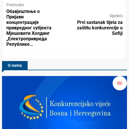
Prethodni
Обавјештење о
Sljedeći
Пријави
концентрације
Prvi sastanak tijela za
привредног субјекта
zaštitu konkurencije u
Мјешовити Холдинг
Sofiji
„Електропривреда
Републике…
O nama
Konkurencijsko Vijeće BiH