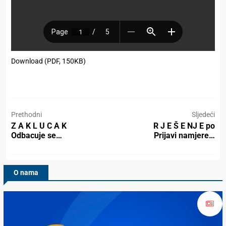
Download (PDF, 150KB)
Prethodni
Sljedeći
Z A K L U C A K
R J E Š E NJ E po
Odbacuje se…
Prijavi namjere…
O nama