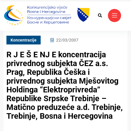
Koncentracije
22/03/2007
R J E Š E NJ E koncentracija
privrednog subjekta ČEZ a.s.
Prag, Republika Češka i
privrednog subjekta Mješovitog
Holdinga “Elektroprivreda”
Republike Srpske Trebinje –
Matično preduzeće a.d. Trebinje,
Trebinje, Bosna i Hercegovina