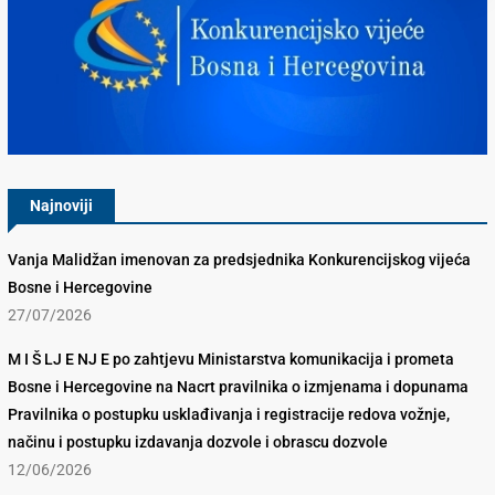
Konkurencijsko Vijeće BiH
Najnoviji
Vanja Malidžan imenovan za predsjednika Konkurencijskog vijeća
Bosne i Hercegovine
27/07/2026
M I Š LJ E NJ E po zahtjevu Ministarstva komunikacija i prometa
Bosne i Hercegovine na Nacrt pravilnika o izmjenama i dopunama
Pravilnika o postupku usklađivanja i registracije redova vožnje,
načinu i postupku izdavanja dozvole i obrascu dozvole
12/06/2026