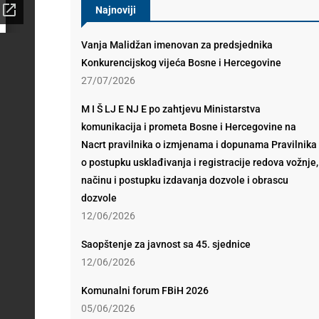
Najnoviji
Vanja Malidžan imenovan za predsjednika
Konkurencijskog vijeća Bosne i Hercegovine
27/07/2026
M I Š LJ E NJ E po zahtjevu Ministarstva
komunikacija i prometa Bosne i Hercegovine na
Nacrt pravilnika o izmjenama i dopunama Pravilnika
o postupku usklađivanja i registracije redova vožnje,
načinu i postupku izdavanja dozvole i obrascu
dozvole
12/06/2026
Saopštenje za javnost sa 45. sjednice
12/06/2026
Komunalni forum FBiH 2026
05/06/2026