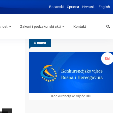
Bosanski
Српски
Hrvatski
English
tnost
Zakoni i podzakonski akti
Kontakt
O nama
Konkurencijsko Vijeće BiH