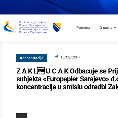
Početna
O nama
15/02/2007
Koncentracije
Z A K L U C A K Odbacuje se Prij
subjekta «Europapier Sarajevo» d.o
koncentracije u smislu odredbi Zak