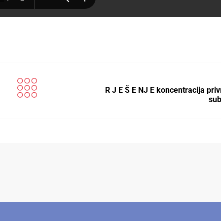
R J E Š E NJ E koncentracija pri
sub