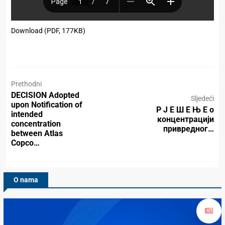
Download (PDF, 177KB)
Prethodni
DECISION Adopted
Sljedeći
upon Notification of
Р Ј Е Ш Е Њ Е о
intended
концентрацији
concentration
привредног…
between Atlas
Copco…
O nama