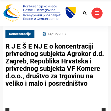
Koncentracije
14/12/2007
R J E Š E NJ E o koncentraciji
privrednog subjekta Agrokor d.d.
Zagreb, Republika Hrvatska i
privrednog subjekta VF Komerc
d.o.o., društvo za trgovinu na
veliko i malo i posredništvo