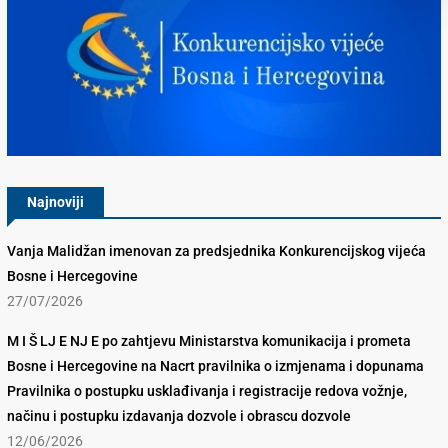
Konkurencijsko Vijeće BiH
Najnoviji
Vanja Malidžan imenovan za predsjednika Konkurencijskog vijeća
Bosne i Hercegovine
27/07/2026
M I Š LJ E NJ E po zahtjevu Ministarstva komunikacija i prometa
Bosne i Hercegovine na Nacrt pravilnika o izmjenama i dopunama
Pravilnika o postupku usklađivanja i registracije redova vožnje,
načinu i postupku izdavanja dozvole i obrascu dozvole
12/06/2026