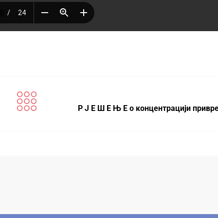
Р Ј Е Ш Е Њ Е о концентрацији привр