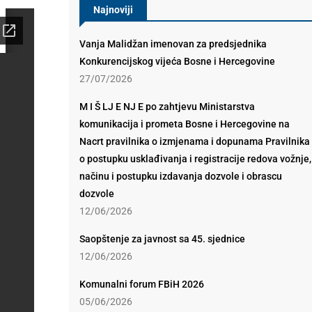
Najnoviji
Vanja Malidžan imenovan za predsjednika
Konkurencijskog vijeća Bosne i Hercegovine
27/07/2026
M I Š LJ E NJ E po zahtjevu Ministarstva
komunikacija i prometa Bosne i Hercegovine na
Nacrt pravilnika o izmjenama i dopunama Pravilnika
o postupku usklađivanja i registracije redova vožnje,
načinu i postupku izdavanja dozvole i obrascu
dozvole
12/06/2026
Saopštenje za javnost sa 45. sjednice
12/06/2026
Komunalni forum FBiH 2026
05/06/2026