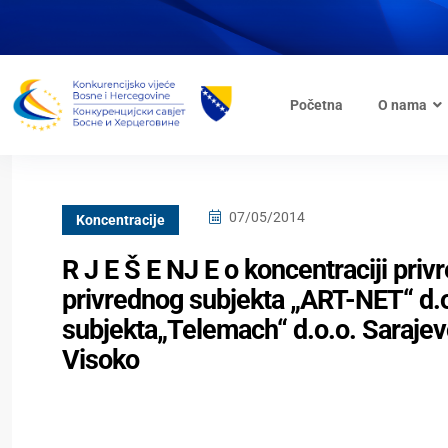
Početna
O nama
07/05/2014
Koncentracije
R J E Š E NJ E o koncentraciji pri
privrednog subjekta „ART-NET“ d.o.
subjekta„Telemach“ d.o.o. Sarajevo
Visoko