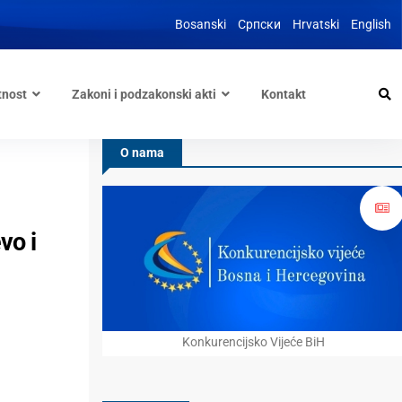
Bosanski
Српски
Hrvatski
English
tnost
Zakoni i podzakonski akti
Kontakt
O nama
vo i
Konkurencijsko Vijeće BiH