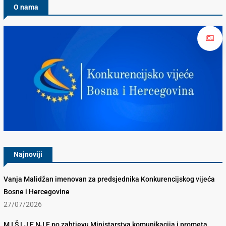
O nama
Konkurencijsko Vijeće BiH
Najnoviji
Vanja Malidžan imenovan za predsjednika Konkurencijskog vijeća
Bosne i Hercegovine
27/07/2026
M I Š LJ E NJ E po zahtjevu Ministarstva komunikacija i prometa