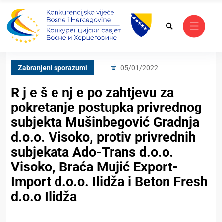
Zabranjeni sporazumi
05/01/2022
R j e š e nj e pо zahtjevu za
pokretanje postupka privrednog
subjekta Mušinbegović Gradnja
d.o.o. Visoko, protiv privrednih
subjekata Ado-Trans d.o.o.
Visoko, Braća Mujić Export-
Import d.o.o. Ilidža i Beton Fresh
d.o.o Ilidža