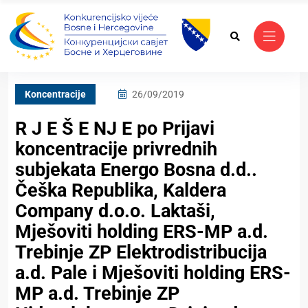
Koncentracije
26/09/2019
R J E Š E NJ E po Prijavi
koncentracije privrednih
subjekata Energo Bosna d.d..
Češka Republika, Kaldera
Company d.o.o. Laktaši,
Mješoviti holding ERS-MP a.d.
Trebinje ZP Elektrodistribucija
a.d. Pale i Mješoviti holding ERS-
MP a.d. Trebinje ZP