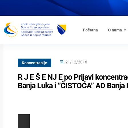
Početna
O nama
21/12/2016
Koncentracije
R J E Š E NJ E po Prijavi koncentr
Banja Luka i ”ČISTOĆA” AD Banja 