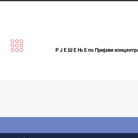
Р Ј Е Ш Е Њ Е по Пријави концентр