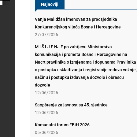
Najnoviji
Vanja Malidžan imenovan za predsjednika
Konkurencijskog vijeća Bosne i Hercegovine
27/07/2026
M I Š LJ E NJ E po zahtjevu Ministarstva
komunikacija i prometa Bosne i Hercegovine na
Nacrt pravilnika o izmjenama i dopunama Pravilnika
o postupku usklađivanja i registracije redova vožnje,
načinu i postupku izdavanja dozvole i obrascu
dozvole
12/06/2026
Saopštenje za javnost sa 45. sjednice
12/06/2026
Komunalni forum FBiH 2026
05/06/2026