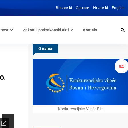
Bosanski
Српски
Hrvatski
English
tnost
Zakoni i podzakonski akti
Kontakt
O nama
o.
Konkurencijsko Vijeće BiH