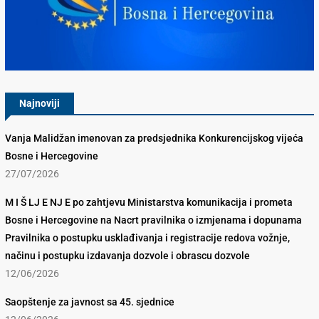
Konkurencijsko Vijeće BiH
Najnoviji
Vanja Malidžan imenovan za predsjednika Konkurencijskog vijeća
Bosne i Hercegovine
27/07/2026
M I Š LJ E NJ E po zahtjevu Ministarstva komunikacija i prometa
Bosne i Hercegovine na Nacrt pravilnika o izmjenama i dopunama
Pravilnika o postupku usklađivanja i registracije redova vožnje,
načinu i postupku izdavanja dozvole i obrascu dozvole
12/06/2026
Saopštenje za javnost sa 45. sjednice