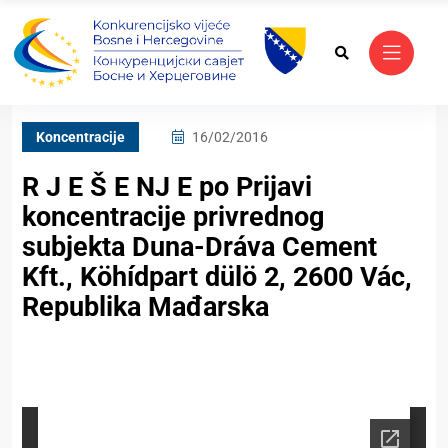
Koncentracije
16/02/2016
R J E Š E NJ E po Prijavi
koncentracije privrednog
subjekta Duna-Dráva Cement
Kft., Köhídpart dülö 2, 2600 Vác,
Republika Mađarska