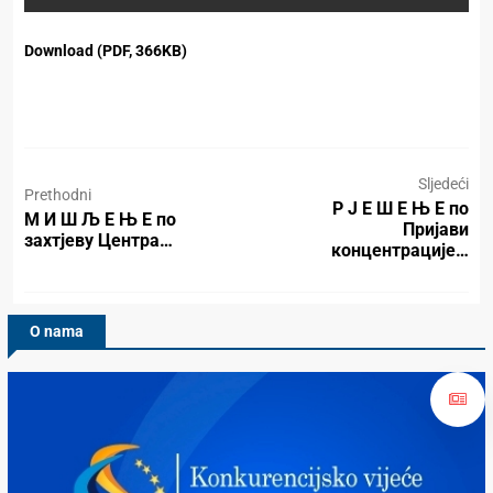
Download (PDF, 366KB)
Sljedeći
Prethodni
Р Ј Е Ш Е Њ Е по
М И Ш Љ Е Њ Е по
Пријави
захтјеву Центра…
концентрације…
O nama