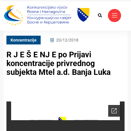
Koncentracije
20/12/2018
R J E Š E NJ E po Prijavi
koncentracije privrednog
subjekta Mtel a.d. Banja Luka