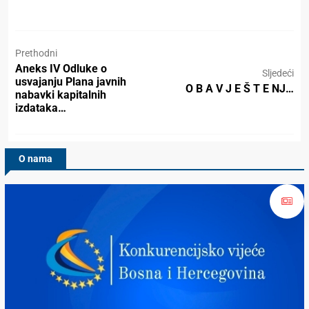
Prethodni
Aneks IV Odluke o
Sljedeći
usvajanju Plana javnih
O B A V J E Š T E NJ…
nabavki kapitalnih
izdataka…
O nama
Konkurencijsko Vijeće BiH