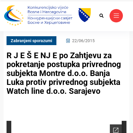
Zabranjeni sporazumi
22/06/2015
R J E Š E NJ E po Zahtjevu za
pokretanje postupka privrednog
subjekta Montre d.o.o. Banja
Luka protiv privrednog subjekta
Watch line d.o.o. Sarajevo