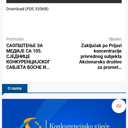
Download (PDF, 335KB)
Prethodni
Sljedeći
САОПШТЕЊЕ ЗА
Zaključak po Prijavi
МЕДИЈЕ СА 105.
koncentracije
СЈЕДНИЦЕ
privrednog subjekta
КОНКУРЕНЦИЈСКОГ
Akcionarsko društvo
САВЈЕТА БОСНЕ И…
za promet…
O nama