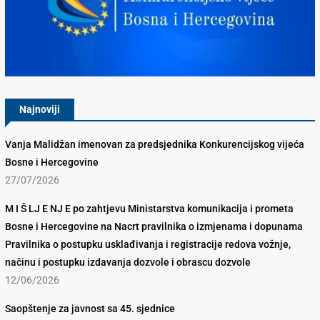
Konkurencijsko Vijeće BiH
Najnoviji
Vanja Malidžan imenovan za predsjednika Konkurencijskog vijeća
Bosne i Hercegovine
27/07/2026
M I Š LJ E NJ E po zahtjevu Ministarstva komunikacija i prometa
Bosne i Hercegovine na Nacrt pravilnika o izmjenama i dopunama
Pravilnika o postupku usklađivanja i registracije redova vožnje,
načinu i postupku izdavanja dozvole i obrascu dozvole
12/06/2026
Saopštenje za javnost sa 45. sjednice