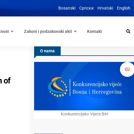
Bosanski
Српски
Hrvatski
English
tnost
Zakoni i podzakonski akti
Kontakt
O nama
 of
Konkurencijsko Vijeće BiH