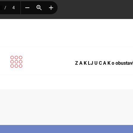
Z A K LJ U C A K o obustav