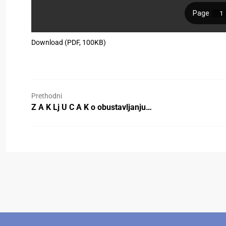
Download (PDF, 100KB)
Prethodni
Z A K Lj U C A K o obustavljanju…