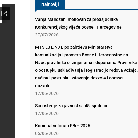
Najnoviji
Vanja Malidžan imenovan za predsjednika
Konkurencijskog vijeća Bosne i Hercegovine
27/07/2026
M I Š LJ E NJ E po zahtjevu Ministarstva
komunikacija i prometa Bosne i Hercegovine na
Nacrt pravilnika o izmjenama i dopunama Pravilnika
o postupku usklađivanja i registracije redova vožnje,
načinu i postupku izdavanja dozvole i obrascu
dozvole
12/06/2026
Saopštenje za javnost sa 45. sjednice
12/06/2026
Komunalni forum FBiH 2026
05/06/2026