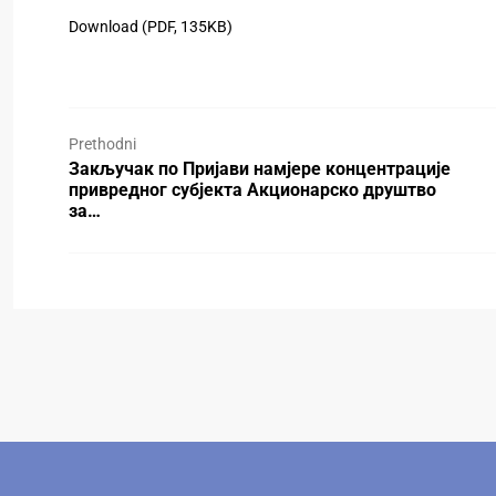
Download (PDF, 135KB)
Prethodni
Закључак по Пријави намјере концентрације
привредног субјекта Акционарско друштво
за…