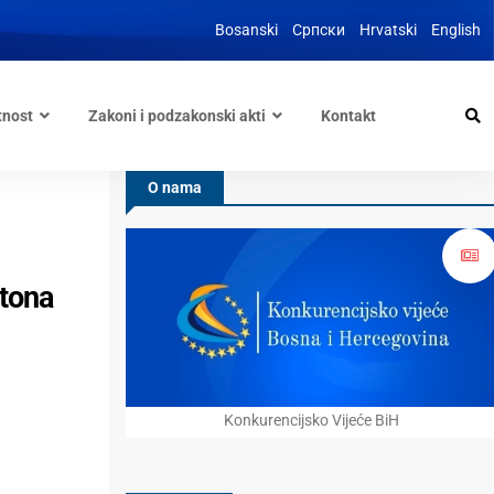
Bosanski
Српски
Hrvatski
English
tnost
Zakoni i podzakonski akti
Kontakt
O nama
ntona
Konkurencijsko Vijeće BiH