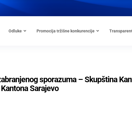
Odluke
Promocija tržišne konkurencije
Transparen
a zabranjenog sporazuma – Skupština Ka
a Kantona Sarajevo