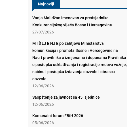
Najnoviji
Vanja Malidžan imenovan za predsjednika
Konkurencijskog vijeća Bosne i Hercegovine
27/07/2026
M I Š LJ E NJ E po zahtjevu Ministarstva
komunikacija i prometa Bosne i Hercegovine na
Nacrt pravilnika o izmjenama i dopunama Pravilnika
o postupku usklađivanja i registracije redova vožnje,
načinu i postupku izdavanja dozvole i obrascu
dozvole
12/06/2026
Saopštenje za javnost sa 45. sjednice
12/06/2026
Komunalni forum FBiH 2026
05/06/2026