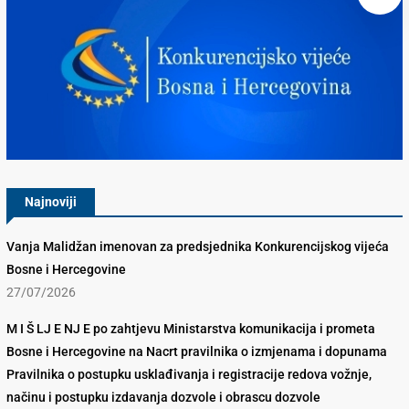
Konkurencijsko Vijeće BiH
Najnoviji
Vanja Malidžan imenovan za predsjednika Konkurencijskog vijeća
Bosne i Hercegovine
27/07/2026
M I Š LJ E NJ E po zahtjevu Ministarstva komunikacija i prometa
Bosne i Hercegovine na Nacrt pravilnika o izmjenama i dopunama
Pravilnika o postupku usklađivanja i registracije redova vožnje,
načinu i postupku izdavanja dozvole i obrascu dozvole