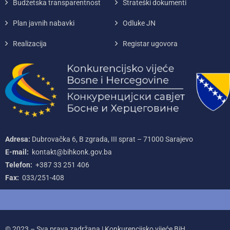
Budžetska transparentnost
Strateški dokumenti
Plan javnih nabavki
Odluke JN
Realizacija
Registar ugovora
Adresa:
Dubrovačka 6, B zgrada, III sprat – 71000‌ Sarajevo
E-mail:
kontakt@bihkonk.gov.ba
Telefon:
+387‌ 33‌ 251‌ 406
Fax:
033/251-408
© 2023 – Sva prava zadržana | Konkurencijsko vijeće BiH