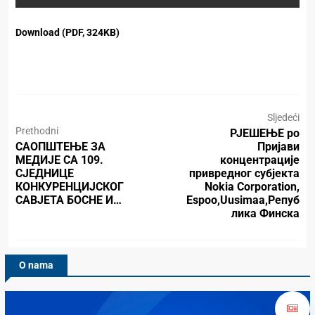
Download (PDF, 324KB)
Sljedeći
Prethodni
РЈЕШЕЊЕ po
САОПШТЕЊЕ ЗА
Пријави
МЕДИЈЕ СА 109.
концентрације
СЈЕДНИЦЕ
привредног субјекта
КОНКУРЕНЦИЈСКОГ
Nokia Corporation,
САВЈЕТА БОСНЕ И…
Espoo,Uusimaa,Репуб
лика Финска
O nama