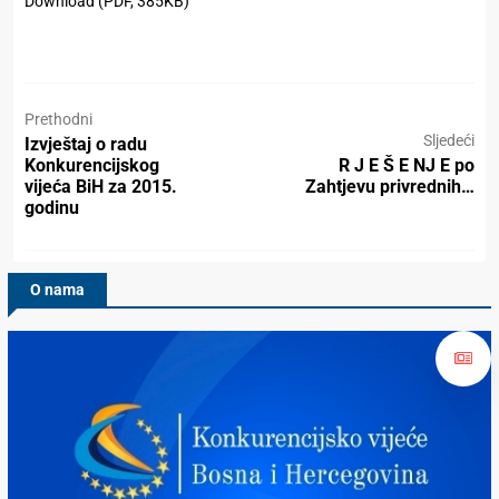
Download (PDF, 385KB)
Prethodni
Sljedeći
Izvještaj o radu
Konkurencijskog
R J E Š E NJ E po
vijeća BiH za 2015.
Zahtjevu privrednih…
godinu
O nama