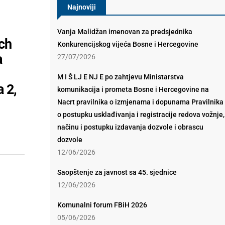
Najnoviji
Vanja Malidžan imenovan za predsjednika
ch
Konkurencijskog vijeća Bosne i Hercegovine
a
27/07/2026
M I Š LJ E NJ E po zahtjevu Ministarstva
 2,
komunikacija i prometa Bosne i Hercegovine na
Nacrt pravilnika o izmjenama i dopunama Pravilnika
o postupku usklađivanja i registracije redova vožnje,
načinu i postupku izdavanja dozvole i obrascu
dozvole
12/06/2026
Saopštenje za javnost sa 45. sjednice
12/06/2026
Komunalni forum FBiH 2026
05/06/2026