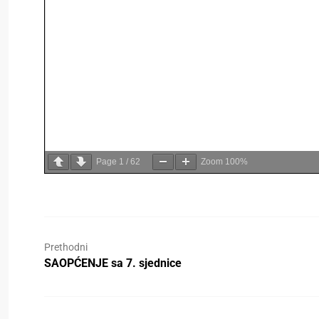
Page
1
/
62
Zoom
100%
Prethodni
SAOPĆENJE sa 7. sjednice