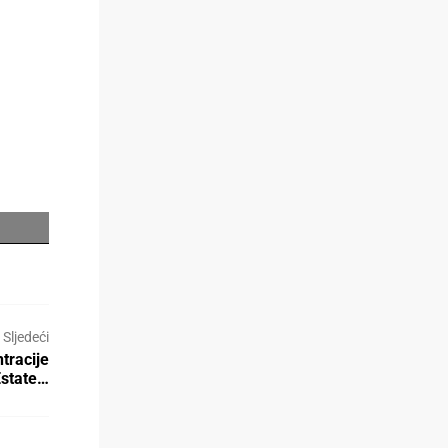
Sljedeći
tracije
Estate…