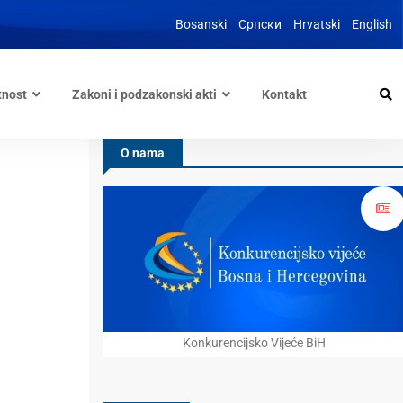
Bosanski
Српски
Hrvatski
English
tnost
Zakoni i podzakonski akti
Kontakt
O nama
Konkurencijsko Vijeće BiH