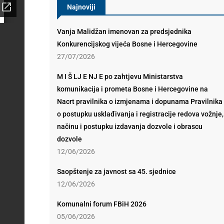
Najnoviji
Vanja Malidžan imenovan za predsjednika
Konkurencijskog vijeća Bosne i Hercegovine
27/07/2026
M I Š LJ E NJ E po zahtjevu Ministarstva
komunikacija i prometa Bosne i Hercegovine na
Nacrt pravilnika o izmjenama i dopunama Pravilnika
o postupku usklađivanja i registracije redova vožnje,
načinu i postupku izdavanja dozvole i obrascu
dozvole
12/06/2026
Saopštenje za javnost sa 45. sjednice
12/06/2026
Komunalni forum FBiH 2026
05/06/2026