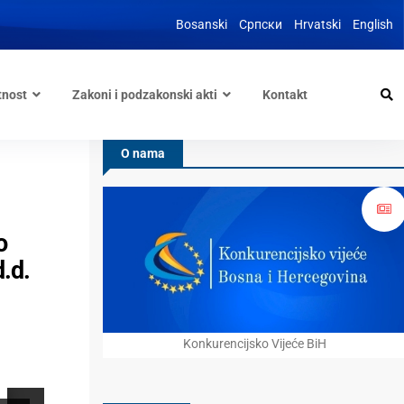
Bosanski
Српски
Hrvatski
English
tnost
Zakoni i podzakonski akti
Kontakt
O nama
o
.d.
Konkurencijsko Vijeće BiH