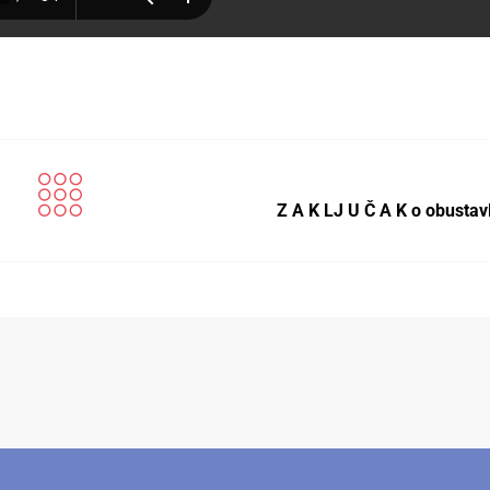
Z A K LJ U Č A K o obustav