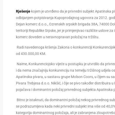
Rješenje
kojem je utvrđeno da je privredni subjekt Apatinska pi
odbijanjem potpisivanja Kupoprodajnog ugovora za 2012. godin
Dejan komerc d.o.o., Ozrenskih srpskih brigada 38A, 74000 Dobo
teritoriji Republike Srpske, jer je primjenjivao različite uslove 
komerc doveden u neravnopravan položaj na tržištu.
Radi navedenoga kršenja Zakona o konkurenciji Konkurencijsko
od 430.000,00 KM.
Naime, Konkurenciojsko vijeće u postupku je utvrdilo da privre
i da nema značajniju konkurenciju na temelju tržišnog udjela ost
Apatinska pivara, u sastavu grupe Molson Coors, u čijem su sas
Pivara Trebjesa d.o.o. Nikšić, i čije se pivo također distribuira
pojačava i dominantni položaj privrednog subjekta Apatinska 
Bitno je istaknuti, da dominantni položaj nekog privrednog su
se podrazumijeva kada neki privredni subjekt ima više od 40,0% 
kategorija dominantnog položaja, ali je zabranjena zloupotreb