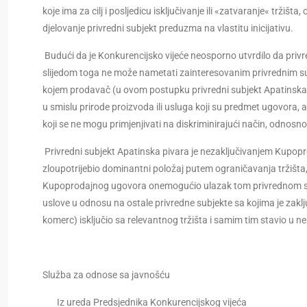
koje ima za cilj i posljedicu isključivanje ili «zatvaranje« tržiš
djelovanje privredni subjekt preduzma na vlastitu inicijativu.
Budući da je Konkurencijsko vijeće neosporno utvrdilo da privr
slijedom toga ne može nametati zainteresovanim privrednim sub
kojem prodavač (u ovom postupku privredni subjekt Apatinska piva
u smislu prirode proizvoda ili usluga koji su predmet ugovora, a ko
koji se ne mogu primjenjivati na diskriminirajući način, odnosn
Privredni subjekt Apatinska pivara je nezaključivanjem Kupo
zloupotrijebio dominantni položaj putem ograničavanja tržišt
Kupoprodajnog ugovora onemogućio ulazak tom privrednom subjekt
uslove u odnosu na ostale privredne subjekte sa kojima je zaklj
komerc) isključio sa relevantnog tržišta i samim tim stavio u n
Služba za odnose sa javnošću
Iz ureda Predsjednika Konkurencijskog vijeća