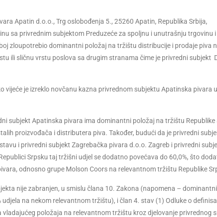
vara Apatin d.o.o., Trg oslobođenja 5., 25260 Apatin, Republika Srbija,
u sa privrednim subjektom Preduzeće za spoljnu i unutrašnju trgovinu i
j zloupotrebio dominantni položaj na tržištu distribucije i prodaje piva 
za istu ili sličnu vrstu poslova sa drugim stranama čime je privredni subjekt
 vijeće je izreklo novčanu kazna privrednom subjektu Apatinska pivara 
dni subjekt Apatinska pivara ima dominantni položaj na tržištu Republike
alih proizvođača i distributera piva. Također, budući da je privredni subje
tavu i privredni subjekt Zagrebačka pivara d.o.o. Zagreb i privredni subj
 u Republici Srpsku taj tržišni udjel se dodatno povećava do 60,0%, što dod
pivara, odnosno grupe Molson Coors na relevantnom tržištu Republike Sr
bjekta nije zabranjen, u smislu člana 10. Zakona (napomena – dominantni
udjela na nekom relevantnom tržištu), i član 4. stav (1) Odluke o definis
a vladajućeg položaja na relevantnom tržištu kroz djelovanje privrednog 