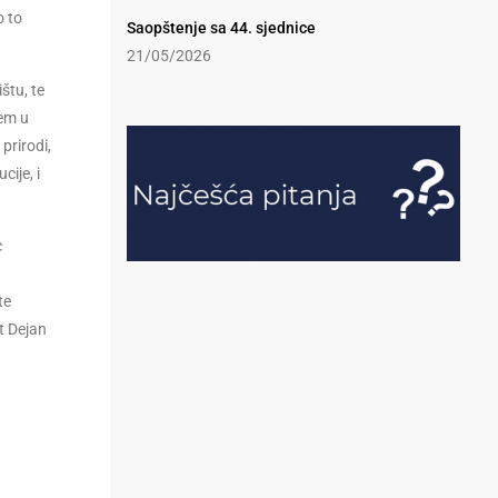
o to
Saopštenje sa 44. sjednice
21/05/2026
štu, te
tem u
prirodi,
cije, i
c
te
t Dejan