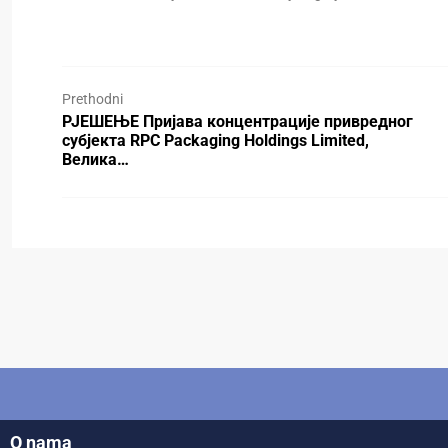
Prethodni
РЈЕШЕЊЕ Пријава концентрације привредног
субјекта RPC Packaging Holdings Limited,
Велика…
O nama