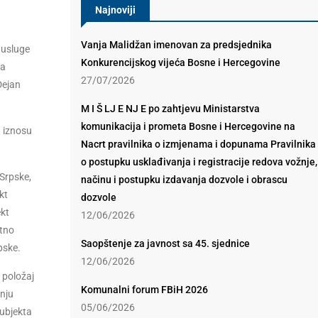
Najnoviji
Vanja Malidžan imenovan za predsjednika
 usluge
Konkurencijskog vijeća Bosne i Hercegovine
na
27/07/2026
 Dejan
M I Š LJ E NJ E po zahtjevu Ministarstva
komunikacija i prometa Bosne i Hercegovine na
u iznosu
Nacrt pravilnika o izmjenama i dopunama Pravilnika
o postupku usklađivanja i registracije redova vožnje,
 Srpske,
načinu i postupku izdavanja dozvole i obrascu
kt
dozvole
ekt
12/06/2026
atno
Saopštenje za javnost sa 45. sjednice
pske.
12/06/2026
 položaj
Komunalni forum FBiH 2026
anju
05/06/2026
subjekta