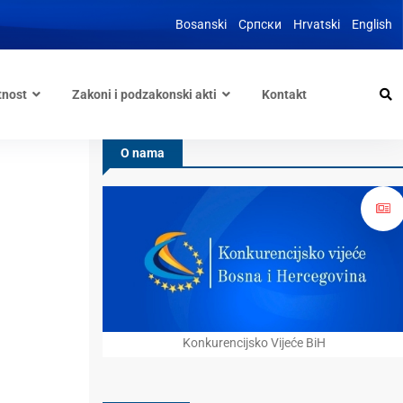
Bosanski
Српски
Hrvatski
English
tnost
Zakoni i podzakonski akti
Kontakt
O nama
Konkurencijsko Vijeće BiH