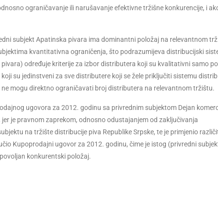
ta, odnosno ograničavanje ili narušavanje efektivne tržišne konkurencije, i ak
edni subjekt Apatinska pivara ima dominantni položaj na relevantnom trži
jektima kvantitativna ograničenja, što podrazumijeva distribucijski sis
ra) određuje kriterije za izbor distributera koji su kvalitativni samo po 
ji su jedinstveni za sve distributere koji se žele priključiti sistemu distribu
o ne mogu direktno ograničavati broj distributera na relevantnom tržištu.
prodajnog ugovora za 2012. godinu sa privrednim subjektom Dejan komer
a, jer je pravnom zaprekom, odnosno odustajanjem od zaključivanja
u na tržište distribucije piva Republike Srpske, te je primjenio različi
učio Kupoprodajni ugovor za 2012. godinu, čime je istog (privredni subjek
epovoljan konkurentski položaj.