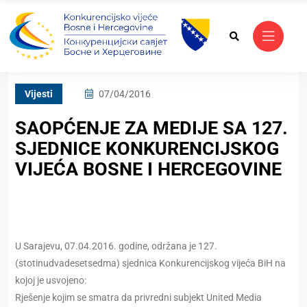
Vijesti
07/04/2016
SAOPĆENJE ZA MEDIJE SA 127.
SJEDNICE KONKURENCIJSKOG
VIJEĆA BOSNE I HERCEGOVINE
U Sarajevu, 07.04.2016. godine, održana je 127.
(stotinudvadesetsedma) sjednica Konkurencijskog vijeća BiH na
kojoj je usvojeno:
Rješenje kojim se smatra da privredni subjekt United Media