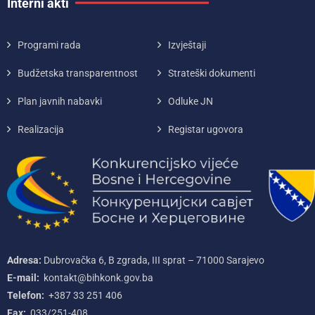
Interni akti
Programi rada
Izvještaji
Budžetska transparentnost
Strateški dokumenti
Plan javnih nabavki
Odluke JN
Realizacija
Registar ugovora
Adresa:
Dubrovačka 6, B zgrada, III sprat – 71000‌ Sarajevo
E-mail:
kontakt@bihkonk.gov.ba
Telefon:
+387‌ 33‌ 251‌ 406
Fax:
033/251-408