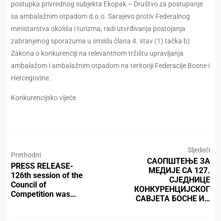
postupka privrednog subjekta Ekopak – Društvo za postupanje
sa ambalažnim otpadom d.o.o. Sarajevo protiv Federalnog
ministarstva okoliša i turizma, radi utvrđivanja postojanja
zabranjenog sporazuma u smislu člana 4. stav (1) tačka b)
Zakona o konkurenciji na relevantnom tržištu upravljanja
ambalažom i ambalažnim otpadom na teritoriji Federacije Bosne i
Hercegovine.
Konkurencijsko vijeće
Sljedeći
Prethodni
САОПШТЕЊЕ ЗА
PRESS RELEASE-
МЕДИЈЕ СА 127.
126th session of the
СЈЕДНИЦЕ
Council of
КОНКУРЕНЦИЈСКОГ
Competition was…
САВЈЕТА БОСНЕ И…