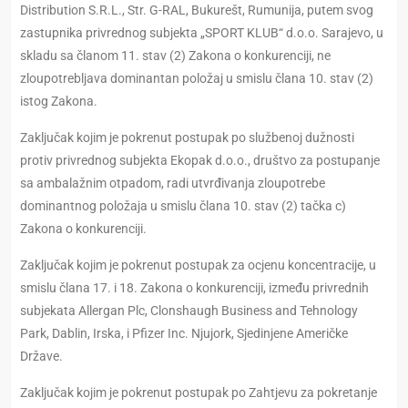
Distribution S.R.L., Str. G-RAL, Bukurešt, Rumunija, putem svog
zastupnika privrednog subjekta „SPORT KLUB“ d.o.o. Sarajevo, u
skladu sa članom 11. stav (2) Zakona o konkurenciji, ne
zloupotrebljava dominantan položaj u smislu člana 10. stav (2)
istog Zakona.
Zaključak kojim je pokrenut postupak po službenoj dužnosti
protiv privrednog subjekta Ekopak d.o.o., društvo za postupanje
sa ambalažnim otpadom, radi utvrđivanja zloupotrebe
dominantnog položaja u smislu člana 10. stav (2) tačka c)
Zakona o konkurenciji.
Zaključak kojim je pokrenut postupak za ocjenu koncentracije, u
smislu člana 17. i 18. Zakona o konkurenciji, između privrednih
subjekata Allergan Plc, Clonshaugh Business and Tehnology
Park, Dablin, Irska, i Pfizer Inc. Njujork, Sjedinjene Američke
Države.
Zaključak kojim je pokrenut postupak po Zahtjevu za pokretanje