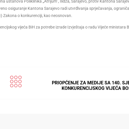
na ustanova Poliklinika „Atrijum”, Ilidža, Sarajevo, protiv Kantona Sarajev
no osiguranje Kantona Sarajevo radi utvrđivanja sprječavanja, ograničav
i c) Zakona o konkurenciji, kao neosnovan.
encijskog vijeća BiH za potrebe izrade Izvještaja o radu Vijeće ministara 
PRIOPĆENJE ZA MEDIJE SA 140. SJ
KONKURENCIJSKOG VIJEĆA BO