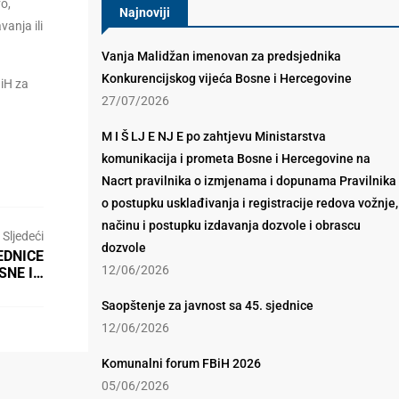
o,
Najnoviji
anja ili
Vanja Malidžan imenovan za predsjednika
Konkurencijskog vijeća Bosne i Hercegovine
BiH za
27/07/2026
M I Š LJ E NJ E po zahtjevu Ministarstva
komunikacija i prometa Bosne i Hercegovine na
Nacrt pravilnika o izmjenama i dopunama Pravilnika
o postupku usklađivanja i registracije redova vožnje,
načinu i postupku izdavanja dozvole i obrascu
Sljedeći
dozvole
EDNICE
12/06/2026
SNE I…
Saopštenje za javnost sa 45. sjednice
12/06/2026
Komunalni forum FBiH 2026
05/06/2026