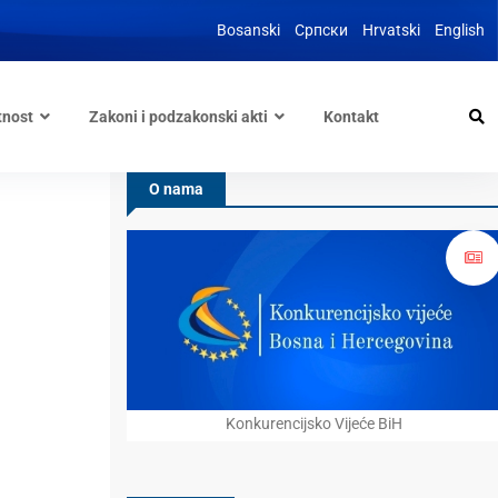
Bosanski
Српски
Hrvatski
English
tnost
Zakoni i podzakonski akti
Kontakt
O nama
Konkurencijsko Vijeće BiH