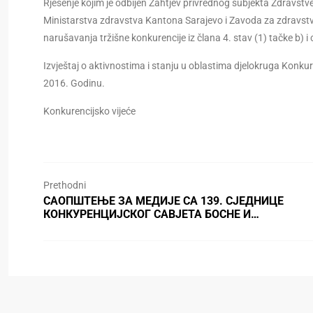
Rješenje kojim je odbijen Zahtjev privrednog subjekta Zdravstve
Ministarstva zdravstva Kantona Sarajevo i Zavoda za zdravstve
narušavanja tržišne konkurencije iz člana 4. stav (1) tačke b) 
Izvještaj o aktivnostima i stanju u oblastima djelokruga Konkur
2016. Godinu.
Konkurencijsko vijeće
Prethodni
САОПШТЕЊЕ ЗА МЕДИЈЕ СА 139. СЈЕДНИЦЕ
КОНКУРЕНЦИЈСКОГ САВЈЕТА БОСНЕ И…