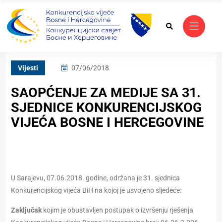
Vijesti
07/06/2018
SAOPĆENJE ZA MEDIJE SA 31.
SJEDNICE KONKURENCIJSKOG
VIJEĆA BOSNE I HERCEGOVINE
U Sarajevu, 07.06.2018. godine, održana je 31. sjednica
Konkurencijskog vijeća BiH na kojoj je usvojeno sljedeće:
Zaključak
kojim je obustavljen postupak o izvršenju rješenja