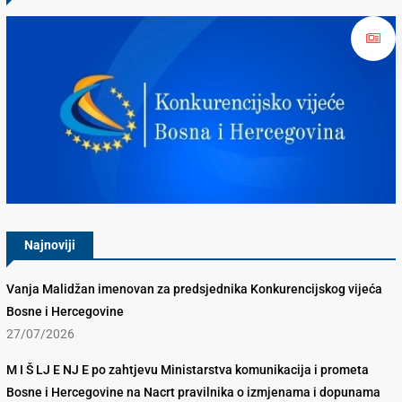
Konkurencijsko Vijeće BiH
Najnoviji
Vanja Malidžan imenovan za predsjednika Konkurencijskog vijeća
Bosne i Hercegovine
27/07/2026
M I Š LJ E NJ E po zahtjevu Ministarstva komunikacija i prometa
Bosne i Hercegovine na Nacrt pravilnika o izmjenama i dopunama