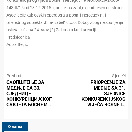
Konkurencijskog vijeća Bosne i Hercegovine broj: 06-26-2-006-
143-II/15 od 23.12.2015. godine, na zahtjev podnesen od strane
Asocijacije kablovskih operatera u Bosni i Hercegovini, i
privrednog subjekta „Elta- kabel“ d.o.o. Doboj, zbog neispunjenja
uslova iz člana 24. stav (2) Zakona o konkurenciji.
Predsjednica
Adisa Begić
Prethodni
Sljedeći
САОПШТЕЊЕ ЗА
PRIOPĆENJE ZA
МЕДИЈЕ СА 30.
MEDIJE SA 31.
СЈЕДНИЦЕ
SJEDNICE
КОНКУРЕНЦИЈСКОГ
KONKURENCIJSKOG
САВЈЕТА БОСНЕ И…
VIJEĆA BOSNE I…
O nama