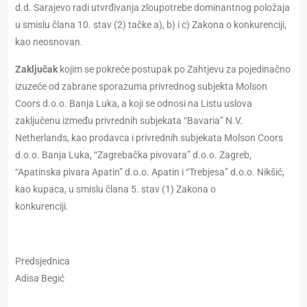
d.d. Sarajevo radi utvrđivanja zloupotrebe dominantnog položaja
u smislu člana 10. stav (2) tačke a), b) i c) Zakona o konkurenciji,
kao neosnovan.
Zaključak
kojim se pokreće postupak po Zahtjevu za pojedinačno
izuzeće od zabrane sporazuma privrednog subjekta Molson
Coors d.o.o. Banja Luka, a koji se odnosi na Listu uslova
zaključenu između privrednih subjekata “Bavaria” N.V.
Netherlands, kao prodavca i privrednih subjekata Molson Coors
d.o.o. Banja Luka, “Zagrebačka pivovara” d.o.o. Zagreb,
“Apatinska pivara Apatin” d.o.o. Apatin i “Trebjesa” d.o.o. Nikšić,
kao kupaca, u smislu člana 5. stav (1) Zakona o
konkurenciji.
Predsjednica
Adisa Begić