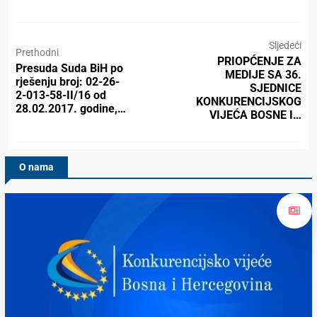
Sljedeći
Prethodni
PRIOPĆENJE ZA
Presuda Suda BiH po
MEDIJE SA 36.
rješenju broj: 02-26-
SJEDNICE
2-013-58-II/16 od
KONKURENCIJSKOG
28.02.2017. godine,…
VIJEĆA BOSNE I…
O nama
Konkurencijsko Vijeće BiH