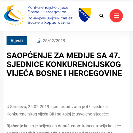
Vijesti
25/02/2019
SAOPĆENJE ZA MEDIJE SA 47.
SJEDNICE KONKURENCIJSKOG
VIJEĆA BOSNE I HERCEGOVINE
U Sarajevu, 25.02.2019. godine, održana je 47. sjednica
Konkurencijskog vijeća BiH na kojoj je usvojeno sljedeće:
Rješenje
kojim je ocijenjena dopuštenom koncentracija koja će