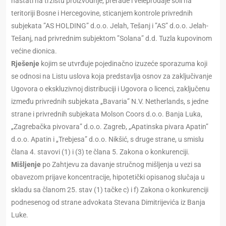
nastati na tržištu proizvodnje, prerade i veleprodaje soli na
teritoriji Bosne i Hercegovine, sticanjem kontrole privrednih
subjekata ”AS HOLDING” d.o.o. Jelah, Tešanj i ”AS” d.o.o. Jelah-
Tešanj, nad privrednim subjektom ”Solana” d.d. Tuzla kupovinom
većine dionica.
Rješenje
kojim se utvrđuje pojedinačno izuzeće sporazuma koji
se odnosi na Listu uslova koja predstavlja osnov za zaključivanje
Ugovora o ekskluzivnoj distribuciji i Ugovora o licenci, zaključenu
između privrednih subjekata „Bavaria” N.V. Netherlands, s jedne
strane i privrednih subjekata Molson Coors d.o.o. Banja Luka,
„Zagrebačka pivovara” d.o.o. Zagreb, „Apatinska pivara Apatin”
d.o.o. Apatin i „Trebjesa” d.o.o. Nikšić, s druge strane, u smislu
člana 4. stavovi (1) i (3) te člana 5. Zakona o konkurenciji.
Mišljenje
po Zahtjevu za davanje stručnog mišljenja u vezi sa
obavezom prijave koncentracije, hipotetički opisanog slučaja u
skladu sa članom 25. stav (1) tačke c) i f) Zakona o konkurenciji
podnesenog od strane advokata Stevana Dimitrijevića iz Banja
Luke.