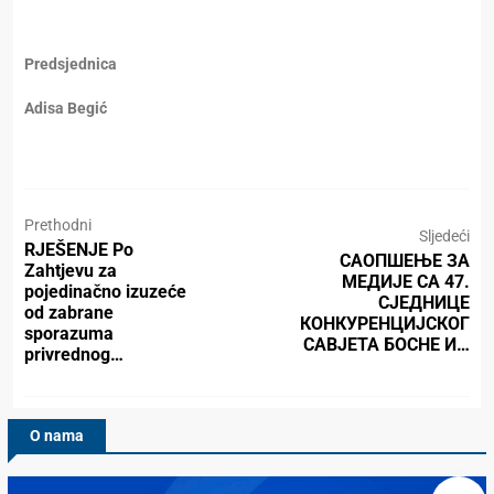
Predsjednica
Adisa Begić
Prethodni
Sljedeći
RJEŠENJE Po
САОПШЕЊЕ ЗА
Zahtjevu za
МЕДИЈЕ СА 47.
pojedinačno izuzeće
СЈЕДНИЦЕ
od zabrane
КОНКУРЕНЦИЈСКОГ
sporazuma
САВЈЕТА БОСНЕ И…
privrednog…
O nama