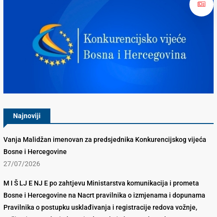
Konkurencijsko Vijeće BiH
Najnoviji
Vanja Malidžan imenovan za predsjednika Konkurencijskog vijeća
Bosne i Hercegovine
27/07/2026
M I Š LJ E NJ E po zahtjevu Ministarstva komunikacija i prometa
Bosne i Hercegovine na Nacrt pravilnika o izmjenama i dopunama
Pravilnika o postupku usklađivanja i registracije redova vožnje,