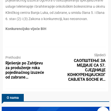
pojedinačnog izuzeća Ugovora o obezbjeđivanju specijalizovane
usluge teleterapije i brahiterapije onkološkim bolesnicima u okviru
Kliničkog centra Banja Luka, od zabrane, u smislu člana 5. i člana
6. stav (2) i (3) Zakona o konkurenciji, kao neosnovan.
Konkurencijsko vijeće BiH
Sljedeći
Prethodni
САОПШТЕЊЕ ЗА
Rješenje po Zahtjevu
МЕДИЈЕ СА 57.
za produženje roka
СЈЕДНИЦЕ
pojedinačnog izuzeće
КОНКУРЕНЦИЈСКОГ
od zabrane…
САВЈЕТА БОСНЕ И…
O nama