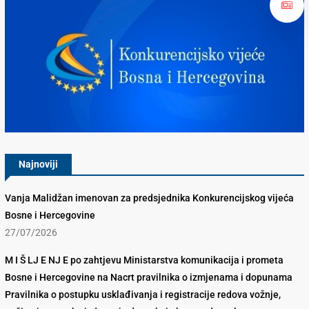
Konkurencijsko Vijeće BiH
Najnoviji
Vanja Malidžan imenovan za predsjednika Konkurencijskog vijeća
Bosne i Hercegovine
27/07/2026
M I Š LJ E NJ E po zahtjevu Ministarstva komunikacija i prometa
Bosne i Hercegovine na Nacrt pravilnika o izmjenama i dopunama
Pravilnika o postupku usklađivanja i registracije redova vožnje,