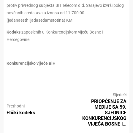
protiv privrednog subjekta BH Telecom d.d. Sarajevo izvrši polog
novčanih sredstava u iznosu od 11.700,00
(jedanaesthiljadasedamstotina) KM.
Kodeks
zaposlenih u Konkurencijskom vijeću Bosne i
Hercegovine.
Konkurencijsko vijeće BiH
Sljedeći
PRIOPĆENJE ZA
Prethodni
MEDIJE SA 59.
Etički kodeks
SJEDNICE
KONKURENCIJSKOG
VIJEĆA BOSNE I…