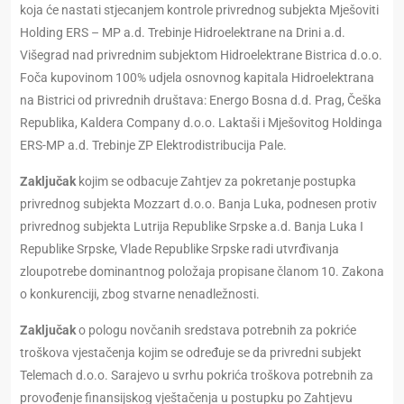
koja će nastati stjecanjem kontrole privrednog subjekta Mješoviti
Holding ERS – MP a.d. Trebinje Hidroelektrane na Drini a.d.
Višegrad nad privrednim subjektom Hidroelektrane Bistrica d.o.o.
Foča kupovinom 100% udjela osnovnog kapitala Hidroelektrana
na Bistrici od privrednih društava: Energo Bosna d.d. Prag, Češka
Republika, Kaldera Company d.o.o. Laktaši i Mješovitog Holdinga
ERS-MP a.d. Trebinje ZP Elektrodistribucija Pale.
Zaključak
kojim se odbacuje Zahtjev za pokretanje postupka
privrednog subjekta Mozzart d.o.o. Banja Luka, podnesen protiv
privrednog subjekta Lutrija Republike Srpske a.d. Banja Luka I
Republike Srpske, Vlade Republike Srpske radi utvrđivanja
zloupotrebe dominantnog položaja propisane članom 10. Zakona
o konkurenciji, zbog stvarne nenadležnosti.
Zaključak
o pologu novčanih sredstava potrebnih za pokriće
troškova vjestačenja kojim se određuje se da privredni subjekt
Telemach d.o.o. Sarajevo u svrhu pokrića troškova potrebnih za
provođenje finansijskog vještačenja u postupku po Zahtjevu