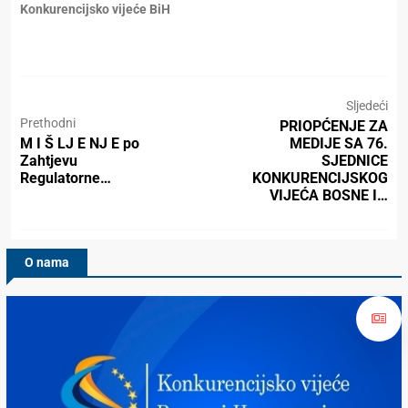
Konkurencijsko vijeće BiH
Sljedeći
Prethodni
PRIOPĆENJE ZA
M I Š LJ E NJ E po
MEDIJE SA 76.
Zahtjevu
SJEDNICE
Regulatorne…
KONKURENCIJSKOG
VIJEĆA BOSNE I…
O nama