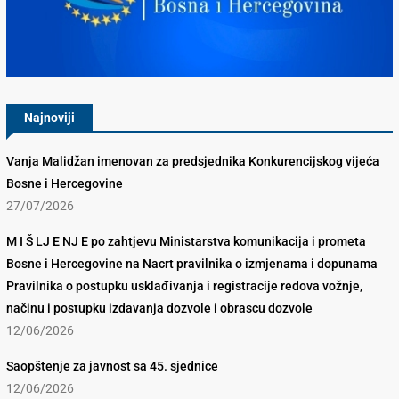
Konkurencijsko Vijeće BiH
Najnoviji
Vanja Malidžan imenovan za predsjednika Konkurencijskog vijeća
Bosne i Hercegovine
27/07/2026
M I Š LJ E NJ E po zahtjevu Ministarstva komunikacija i prometa
Bosne i Hercegovine na Nacrt pravilnika o izmjenama i dopunama
Pravilnika o postupku usklađivanja i registracije redova vožnje,
načinu i postupku izdavanja dozvole i obrascu dozvole
12/06/2026
Saopštenje za javnost sa 45. sjednice
12/06/2026