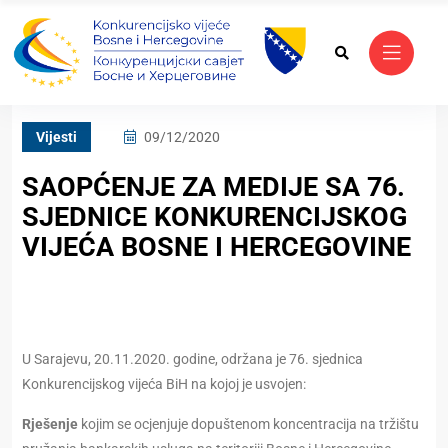
Vijesti
09/12/2020
SAOPĆENJE ZA MEDIJE SA 76.
SJEDNICE KONKURENCIJSKOG
VIJEĆA BOSNE I HERCEGOVINE
U Sarajevu, 20.11.2020. godine, održana je 76. sjednica
Konkurencijskog vijeća BiH na kojoj je usvojen:
Rješenje
kojim se ocjenjuje dopuštenom koncentracija na tržištu