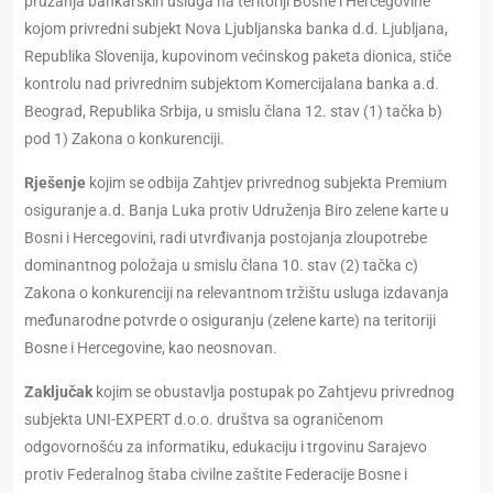
pružanja bankarskih usluga na teritoriji Bosne i Hercegovine
kojom privredni subjekt Nova Ljubljanska banka d.d. Ljubljana,
Republika Slovenija, kupovinom većinskog paketa dionica, stiče
kontrolu nad privrednim subjektom Komercijalana banka a.d.
Beograd, Republika Srbija, u smislu člana 12. stav (1) tačka b)
pod 1) Zakona o konkurenciji.
Rješenje
kojim se odbija Zahtjev privrednog subjekta Premium
osiguranje a.d. Banja Luka protiv Udruženja Biro zelene karte u
Bosni i Hercegovini, radi utvrđivanja postojanja zloupotrebe
dominantnog položaja u smislu člana 10. stav (2) tačka c)
Zakona o konkurenciji na relevantnom tržištu usluga izdavanja
međunarodne potvrde o osiguranju (zelene karte) na teritoriji
Bosne i Hercegovine, kao neosnovan.
Z
aključak
kojim se obustavlja postupak po Zahtjevu privrednog
subjekta UNI-EXPERT d.o.o. društva sa ograničenom
odgovornošću za informatiku, edukaciju i trgovinu Sarajevo
protiv Federalnog štaba civilne zaštite Federacije Bosne i