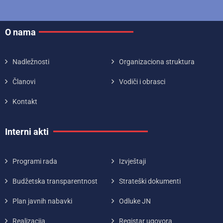
O nama
Nadležnosti
Organizaciona struktura
Članovi
Vodiči i obrasci
Kontakt
Interni akti
Programi rada
Izvještaji
Budžetska transparentnost
Strateški dokumenti
Plan javnih nabavki
Odluke JN
Realizacija
Registar ugovora