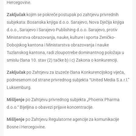
Hercegovine.
Zaključak
kojim se pokreće postupak po zahtjevu privrednih
subjekata: Bosanska knjiga d.o.o. Sarajevo, Nova Dječija knjiga
d.o.o., Sarajevo i Sarajevo Publishing d.o.o. Sarajevo, protiv
Ministarstva obrazovanja, nauke, kulture i sporta Zeničko-
Dobojskog kantona i Ministarstva obrazovanja i nauke
Tuzlanskog kantona, radi zloupotrebe dominantnog položaja u
smislu člana 10. stav (2) tačke b) i c) Zakona o konkurenciji.
Zaključak
po Zahtjevu za izuzeće člana Konkurencijskog vijeća,
podnesenom od strane privrednog subjekta “United Media S.a.r.l.”
Luksemburg.
M
išljenje
po Zahtjevu privrednog subjekta „Phoenix Pharma
d.o.o.“ Bijeljina o obavezi prijave koncentracije.
Mišljenje
po Zahtjevu Regulatorne agencije za komunikacije
Bosne i Hercegovine.