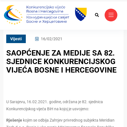
Vijesti
16/02/2021
SAOPĆENJE ZA MEDIJE SA 82.
SJEDNICE KONKURENCIJSKOG
VIJEĆA BOSNE I HERCEGOVINE
U Sarajevu, 16.02.2021. godine, održana je 82. sjednica
Konkurencijskog vijeća BiH na kojoj je usvojeno:
Rješenje
kojim se odbija Zahtjev privrednog subjekta Meridian