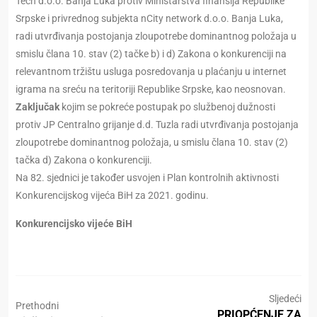
Tech d.o.o. Banja Luka protiv Ministarstva finansija Republike
Srpske i privrednog subjekta nCity network d.o.o. Banja Luka,
radi utvrđivanja postojanja zloupotrebe dominantnog položaja u
smislu člana 10. stav (2) tačke b) i d) Zakona o konkurenciji na
relevantnom tržištu usluga posredovanja u plaćanju u internet
igrama na sreću na teritoriji Republike Srpske, kao neosnovan.
Zaključak
kojim se pokreće postupak po službenoj dužnosti
protiv JP Centralno grijanje d.d. Tuzla radi utvrđivanja postojanja
zloupotrebe dominantnog položaja, u smislu člana 10. stav (2)
tačka d) Zakona o konkurenciji.
Na 82. sjednici je također usvojen i Plan kontrolnih aktivnosti
Konkurencijskog vijeća BiH za 2021. godinu.
Konkurencijsko vijeće BiH
Sljedeći
Prethodni
PRIOPĆENJE ZA