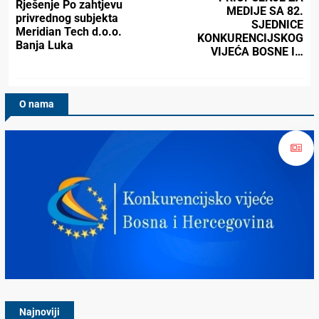
Rješenje Po zahtjevu
MEDIJE SA 82.
privrednog subjekta
SJEDNICE
Meridian Tech d.o.o.
KONKURENCIJSKOG
Banja Luka
VIJEĆA BOSNE I…
O nama
Konkurencijsko Vijeće BiH
Najnoviji