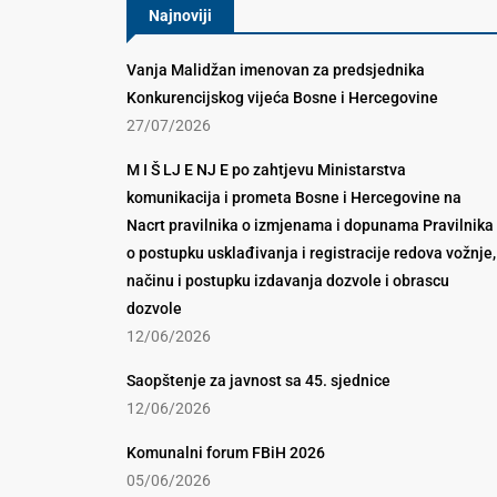
Najnoviji
Vanja Malidžan imenovan za predsjednika
Konkurencijskog vijeća Bosne i Hercegovine
27/07/2026
M I Š LJ E NJ E po zahtjevu Ministarstva
komunikacija i prometa Bosne i Hercegovine na
Nacrt pravilnika o izmjenama i dopunama Pravilnika
o postupku usklađivanja i registracije redova vožnje,
načinu i postupku izdavanja dozvole i obrascu
dozvole
12/06/2026
Saopštenje za javnost sa 45. sjednice
12/06/2026
Komunalni forum FBiH 2026
05/06/2026