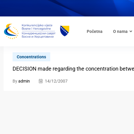
Početna
O nama
Concentrations
DECISION made regarding the concentration betwee
By
admin
14/12/2007