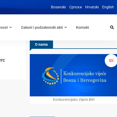
Bosanski
Српски
Hrvatski
English
tnost
Zakoni i podzakonski akti
Kontakt
O nama
erc
Konkurencijsko Vijeće BiH