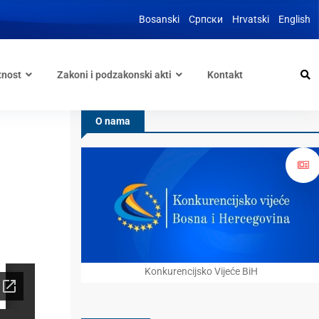
Bosanski
Српски
Hrvatski
English
tnost
Zakoni i podzakonski akti
Kontakt
O nama
Konkurencijsko Vijeće BiH