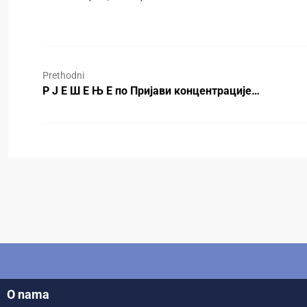
Prethodni
Р Ј Е Ш Е Њ Е по Пријави концентрације…
O nama