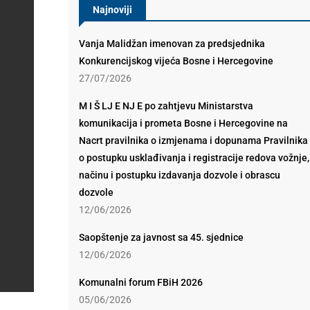
Najnoviji
Vanja Malidžan imenovan za predsjednika
Konkurencijskog vijeća Bosne i Hercegovine
27/07/2026
M I Š LJ E NJ E po zahtjevu Ministarstva
komunikacija i prometa Bosne i Hercegovine na
Nacrt pravilnika o izmjenama i dopunama Pravilnika
o postupku usklađivanja i registracije redova vožnje,
načinu i postupku izdavanja dozvole i obrascu
dozvole
12/06/2026
Saopštenje za javnost sa 45. sjednice
12/06/2026
Komunalni forum FBiH 2026
05/06/2026