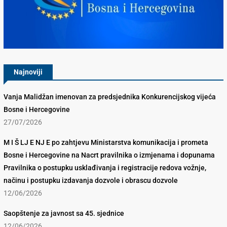
Konkurencijsko Vijeće BiH
Najnoviji
Vanja Malidžan imenovan za predsjednika Konkurencijskog vijeća
Bosne i Hercegovine
27/07/2026
M I Š LJ E NJ E po zahtjevu Ministarstva komunikacija i prometa
Bosne i Hercegovine na Nacrt pravilnika o izmjenama i dopunama
Pravilnika o postupku usklađivanja i registracije redova vožnje,
načinu i postupku izdavanja dozvole i obrascu dozvole
12/06/2026
Saopštenje za javnost sa 45. sjednice
12/06/2026