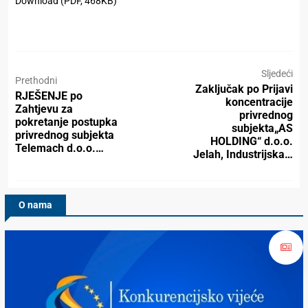
Download (PDF, 468KB)
Sljedeći
Prethodni
Zaključak po Prijavi
RJEŠENJE po
koncentracije
Zahtjevu za
privrednog
pokretanje postupka
subjekta„AS
privrednog subjekta
HOLDING“ d.o.o.
Telemach d.o.o.…
Jelah, Industrijska…
O nama