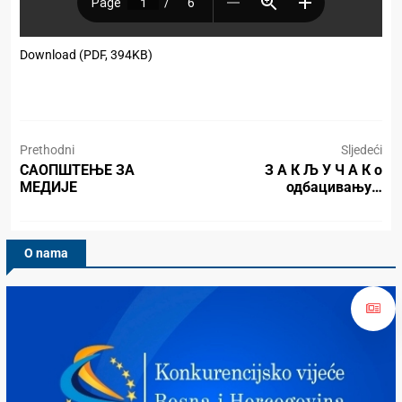
Download (PDF, 394KB)
Prethodni
Sljedeći
САОПШТЕЊЕ ЗА
З А К Љ У Ч А К о
МЕДИЈЕ
одбацивању…
O nama