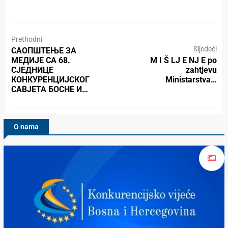
Prethodni
Sljedeći
САОПШТЕЊЕ ЗА
МЕДИЈЕ СА 68.
M I Š LJ E NJ E po
СЈЕДНИЦЕ
zahtjevu
КОНКУРЕНЦИЈСКОГ
Ministarstva…
САВЈЕТА БОСНЕ И…
O nama