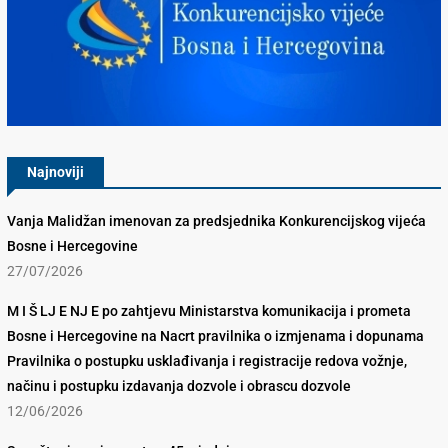
Konkurencijsko Vijeće BiH
Najnoviji
Vanja Malidžan imenovan za predsjednika Konkurencijskog vijeća
Bosne i Hercegovine
27/07/2026
M I Š LJ E NJ E po zahtjevu Ministarstva komunikacija i prometa
Bosne i Hercegovine na Nacrt pravilnika o izmjenama i dopunama
Pravilnika o postupku usklađivanja i registracije redova vožnje,
načinu i postupku izdavanja dozvole i obrascu dozvole
12/06/2026