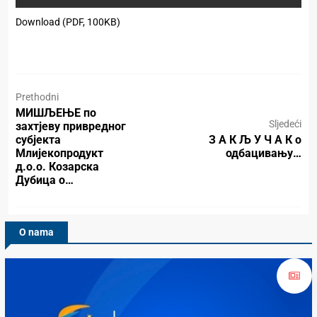
Download (PDF, 100KB)
Prethodni
МИШЉЕЊЕ по
Sljedeći
захтјеву привредног
субјекта
З А К Љ У Ч А К о
Млијекопродукт
одбацивању…
д.о.о. Козарска
Дубица о…
O nama