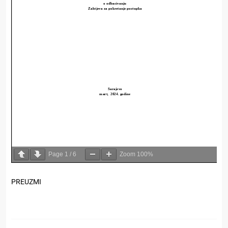
Page
1
/
6
Zoom
100%
PREUZMI