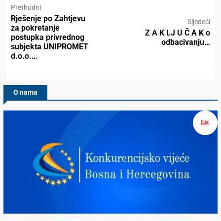
Prethodni
Rješenje po Zahtjevu
Sljedeći
za pokretanje
Z A K LJ U Č A K o
postupka privrednog
odbacivanju…
subjekta UNIPROMET
d.o.o.…
O nama
Konkurencijsko Vijeće BiH