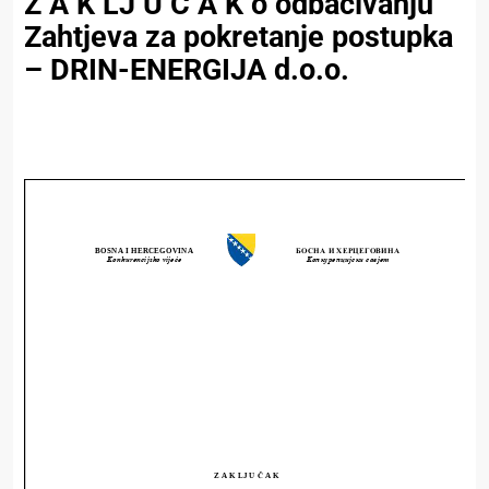
Z A K LJ U Č A K o odbacivanju
Zahtjeva za pokretanje postupka
– DRIN-ENERGIJA d.o.o.