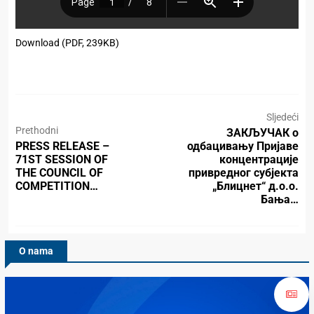
Download (PDF, 239KB)
Sljedeći
Prethodni
ЗАКЉУЧАК о
PRESS RELEASE –
одбацивању Пријаве
71ST SESSION OF
концентрације
THE COUNCIL OF
привредног субјекта
COMPETITION…
„Блицнет“ д.о.о.
Бања…
O nama