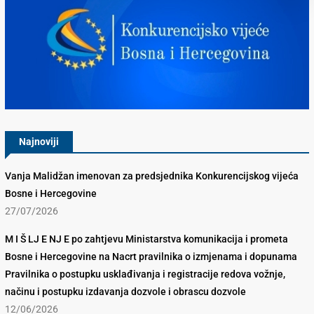
Konkurencijsko Vijeće BiH
Najnoviji
Vanja Malidžan imenovan za predsjednika Konkurencijskog vijeća
Bosne i Hercegovine
27/07/2026
M I Š LJ E NJ E po zahtjevu Ministarstva komunikacija i prometa
Bosne i Hercegovine na Nacrt pravilnika o izmjenama i dopunama
Pravilnika o postupku usklađivanja i registracije redova vožnje,
načinu i postupku izdavanja dozvole i obrascu dozvole
12/06/2026