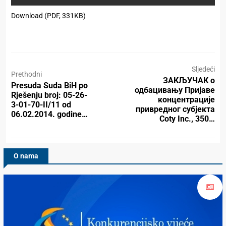
Download (PDF, 331KB)
Sljedeći
Prethodni
ЗАКЉУЧАК о
Presuda Suda BiH po
одбацивању Пријаве
Rješenju broj: 05-26-
концентрације
3-01-70-II/11 od
привредног субјекта
06.02.2014. godine…
Coty Inc., 350…
O nama