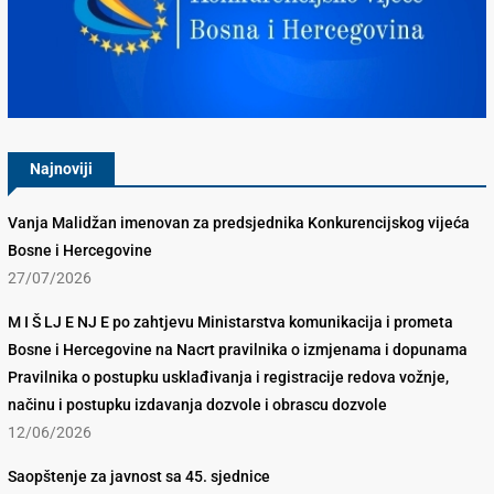
Konkurencijsko Vijeće BiH
Najnoviji
Vanja Malidžan imenovan za predsjednika Konkurencijskog vijeća
Bosne i Hercegovine
27/07/2026
M I Š LJ E NJ E po zahtjevu Ministarstva komunikacija i prometa
Bosne i Hercegovine na Nacrt pravilnika o izmjenama i dopunama
Pravilnika o postupku usklađivanja i registracije redova vožnje,
načinu i postupku izdavanja dozvole i obrascu dozvole
12/06/2026
Saopštenje za javnost sa 45. sjednice