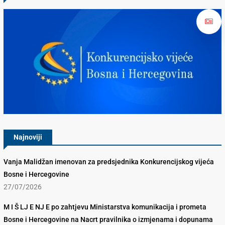
Konkurencijsko Vijeće BiH
Najnoviji
Vanja Malidžan imenovan za predsjednika Konkurencijskog vijeća
Bosne i Hercegovine
27/07/2026
M I Š LJ E NJ E po zahtjevu Ministarstva komunikacija i prometa
Bosne i Hercegovine na Nacrt pravilnika o izmjenama i dopunama