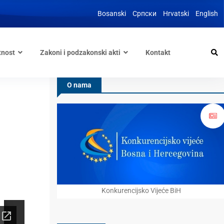
Bosanski
Српски
Hrvatski
English
tnost
Zakoni i podzakonski akti
Kontakt
O nama
Konkurencijsko Vijeće BiH