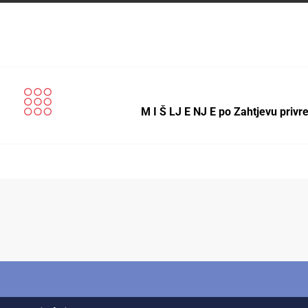
M I Š LJ E NJ E po Zahtjevu priv