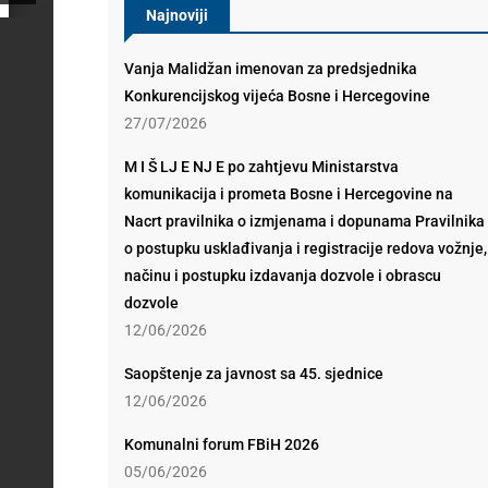
Najnoviji
Vanja Malidžan imenovan za predsjednika
Konkurencijskog vijeća Bosne i Hercegovine
27/07/2026
M I Š LJ E NJ E po zahtjevu Ministarstva
komunikacija i prometa Bosne i Hercegovine na
Nacrt pravilnika o izmjenama i dopunama Pravilnika
o postupku usklađivanja i registracije redova vožnje,
načinu i postupku izdavanja dozvole i obrascu
dozvole
12/06/2026
Saopštenje za javnost sa 45. sjednice
12/06/2026
Komunalni forum FBiH 2026
05/06/2026