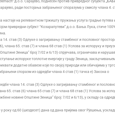
Telemach“ д.о.о. Сарајево, поднесен против привредног субјекта „БА
 Сарајево, ради постојања забрањеног споразума у смислу члана 4. с
ја настаје на релевантном тржишту пружања услуга градње путева 
ојом привредни субјект “Козарапутеви” д.о.о. Бања Лука, стиче 100
ина.
а 14. став (3) Одлуке о загријавању стамбеног и пословног простор
, члана 65. став (7) и члана 68 став (1) Услова за испоруку и пре
Општине Зеница” број 7/02 и 6/13) спрјечава, ограничава и наруша
ступање испоруке топлотне енергије у граду Зеница, закључивање
ихвати додатне обавезе које по својој природи или обичајима у трг
абрањени споразм из одредби члана 4 став (1) тачка е) Закона о
редбе члана 14. став (3) Одлуке о загријавању стамбеног и пословн
 65. став (6) члана 65 став (7) и члана 68 став (1) Услова за испо
бене новине Општине Зеница” број: 7/02 и 6/13), у складу са одре
 у року од 60 (шездесет) дана од дана пријема овог Рјешења, усклад