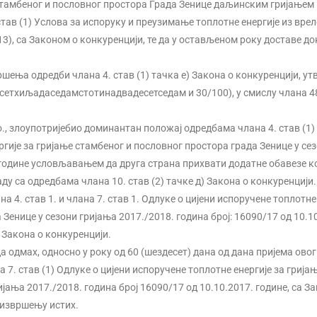
 стамбеног и пословног простора Града Зенице даљинским гријањем 
8. став (1) Услова за испоруку и преузимање топлотне енергије из вре
3), са Законом о конкуренцији, те да у остављеном року доставе до
шења одредби члана 4. став (1) тачка е) Закона о конкуренцији, ут
десетхиљадаседамстотинадвадесетседам и 30/100), у смислу члана 4
.о., злоупотријебио доминантан положај одредбама члана 4. став (1)
ергије за гријање стамбеног и пословног простора града Зенице у се
. године условљавањем да друга страна прихвати додатне обавезе ко
аду са одредбама члана 10. став (2) тачке д) Закона о конкуренцији.
а 4. став 1. и члана 7. став 1. Одлуке о цијени испоручене топлотне
 Зенице у сезони гријања 2017./2018. година број: 16090/17 од 10.1
) Закона о конкуренцији.
а одмах, односно у року од 60 (шездесет) дана од дана пријема овог
 7. став (1) Одлуке о цијени испоручене топлотне енергије за грија
јања 2017./2018. година број 16090/17 од 10.10.2017. године, са З
 извршењу истих.