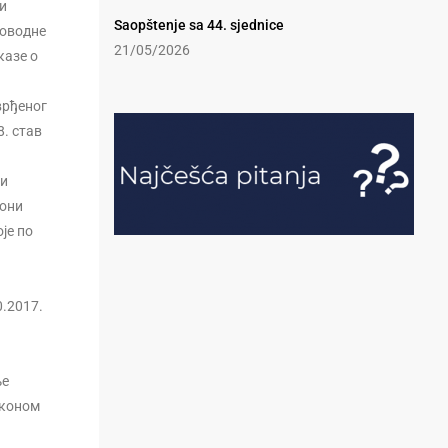
и
Saopštenje sa 44. sjednice
ловодне
21/05/2026
казе о
врђеног
8. став
 и
зони
је по
0.2017.
ње
аконом