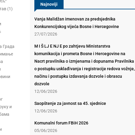
БИЋ“
Najnoviji
тав (1)
Vanja Malidžan imenovan za predsjednika
и
Konkurencijskog vijeća Bosne i Hercegovine
%
27/07/2026
M I Š LJ E NJ E po zahtjevu Ministarstva
а Града
komunikacija i prometa Bosne i Hercegovine na
узимање
Nacrt pravilnika o izmjenama i dopunama Pravilnika
ва
o postupku usklađivanja i registracije redova vožnje,
м
načinu i postupku izdavanja dozvole i obrascu
овини
dozvole
12/06/2026
ог
Saopštenje za javnost sa 45. sjednice
руку и
12/06/2026
дбама
Komunalni forum FBiH 2026
и
05/06/2026