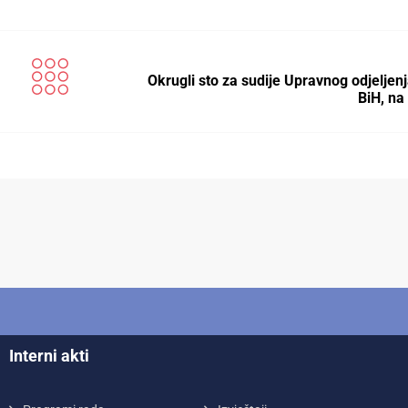
Okrugli sto za sudije Upravnog odjeljen
BiH, n
Interni akti