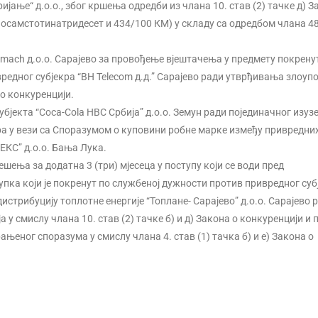
јање“ д.о.о., због кршења одредби из члана 10. став (2) тачке д) З
осамстотинатридесет и 434/100 КМ) у складу са одредбом члана 48
lemach д.о.о. Сарајево за провођење вјештачења у предмету покрену
ивредног субјекра “BH Telecom д.д.” Сарајево ради утврђивања злоуп
 о конкуренцији.
бјекта “Coca-Cola HBC Србија” д.о.о. Земун ради појединачног изуз
 у вези са Споразумом о куповини робне марке између привредни
ПЕКС” д.о.о. Бања Лука.
шења за додатна 3 (три) мјесеца у поступу који се води пред
пка који је покренут по службеној дужности против привредног суб
стрибуцију топлотне енергије “Топлане- Сарајево” д.о.о. Сарајево 
 смислу члана 10. став (2) тачке б) и д) Закона о конкуренцији и 
еног споразума у смислу члана 4. став (1) тачка б) и е) Закона о