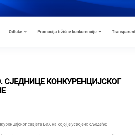
Odluke
Promocija tržišne konkurencije
Transparen
0. СЈЕДНИЦЕ КОНКУРЕНЦИЈСКОГ
НЕ
нкуренцијског савјета БиХ на којој је усвојено сљедеће: