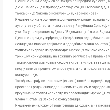
Рјешење којим је одбијен се Захтјев привредног субјекта „
д.о.о. Јабланица и привредног субјекта „BH Telecom“ д.д.,
тачка б) и д) Закона о конкуренцији, као неоснован.
Рјешење којим је оцијењена допуштеном концентрација ко
аутопутева у области нискоградње у Републици Српској, к
учешћа у привредном субјекту “Бијељина пут” д.о.о. Бијељ
Рјешење којим је утврђено да Град Зеница одредбама члан
Зенице даљинским гријањем и одредбама члана 65. став (6)
топлотне енергије из вреловодне мреже (“Сужбене новине 
тржишну конкуренцију на тржишту регулисања права на у
таквих споразума којима се друга страна условљава да пр
нису у вези са предметом споразума, и исти представља з
конкуренцији.
Такођ, сматрају се ништавим (еx леге) посебно одредбе од
простора Града Зенице даљинским гријањем и одредбе члана
преузимање топлотне енргије из вреловондне мреже („Служ
члана 4. став (2) Закона о конкуренцији.
Рјешењем је наложено Граду Зеница да одмах, а најкасније