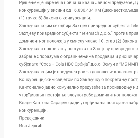
Рјешењем је изречена новчана казна Јавном предузеће „Гри
конкуренцији у висини од 16.830,434 КМ (шеснаестхиљада
(1) тачка б) Закона о конкуренцији.
Закључак којим се одбија Захтјев привредног субјекта Te
Захтјеву привредног субјекта “Telemach д.о.о.” против пр
доминантног положаја у смислу члана 10. став (2) Закона
Закључак о покретању поступка по Захтјеву привредног су
забране Споразума о ограничењима продавца и дионичара
субјеката “Coca – Cola HBC Србија” д.о.о. Земун и “МБ ИМ
Закључак којим је продужен рок за доношење коначног рје
Конкуренцијским савјетом по Закључку о покретању посту
Кантонално јавно комунално предузеће за производњу и ди
утврђивања постојања злоупотребе доминантног положаја у
Владе Кантона Сарајево ради утврђивања постојања забрањ
конкуренцији.
Предсједник
Иво Јеркић