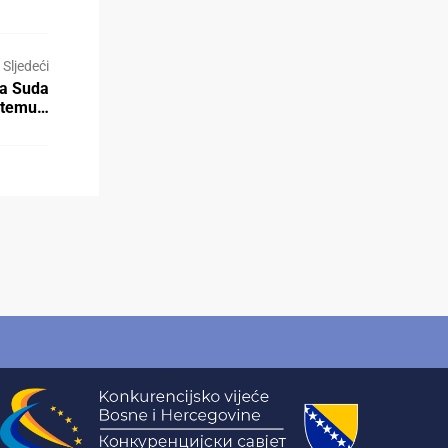
Sljedeći
ja Suda
a temu…