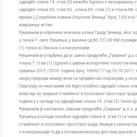
одредбе члана 14. став (3) важеће Одлуке о загријавању
одредбе члана 65. став (6) , члана 65. став (7) и члана 6
мреже („Службене новине Општине Зеница” број: 7/02 и 6/1
извршењу истих.
Рјешењем је изречена новчана казна Граду Зеница, због кр
у тачки 1. овог Рјешења, у висини од 80.727,30 КМ (осам
(1) тачка а) Закона о конкуренцији.
Рјешењем је утврђено да је Јавно предузеће „Гријање“ д.о
члана 7. став (1) Одлуке о цијени испоручене топлотне ен
гријања 2017./2018. година број: 16090/17 од 10.10.2017
својој природи немају везе са предметом споразума, у скл
Сматрају се ништавим (ex lege) посебно одредбе члана члан
енергије за гријање стамбеног и пословног простора града
године у у складу са одредбама члана 10. став (2) тачке д
Рјешењем је наложено Јавном предузеће „Гријање“ д.о.о. д
Рјешења усклади посебно одредбе члана 4. став (1) и члана
стамбеног и пословног простора града Зенице у сезони гри
о конкуренцији те да у остављеном року достави доказе о