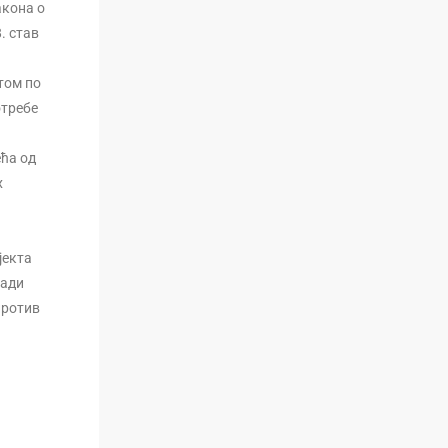
акона о
. став
том по
отребе
ећа од
х
јекта
ради
против