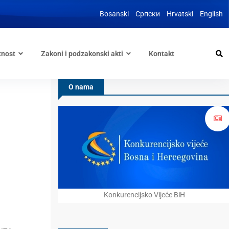
Bosanski
Српски
Hrvatski
English
tnost
Zakoni i podzakonski akti
Kontakt
O nama
Konkurencijsko Vijeće BiH