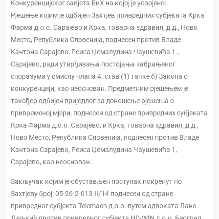
Конкуренцијског савјета БиХ на којој је усвојено:
Рјешење којим је одбијен Захтјев привредних субјеката Крка
Фарма д.о.о. Сарајево и Крка, товарна здравил, д.д., Ново
Место, Република Словенија, поднесен против Владе
Кантона Сарајево, Реиса Џемалудина Чаушевића 1.,
Сарајево, ради утврђивања постојања забрањеног
споразума у смислу члана 4. став (1) тачке б) Закона о
конкуренцији, као неоснован. Предметним рјешењем је
такођер одбијен приједлог за доношење рјешења о
привременој мјери, поднесен од стране привредних субјеката
Крка Фарма д.о.о. Сарајево, и Крка, товарна здравил, д.д.,
Ново Место, Република Словенија, поднесен против Владе
Кантона Сарајево, Реиса Џемалудина Чаушевића 1,
Сарајево, као неоснован.
Закључак којим је обустављен поступак покренут по
Захтјеву број: 05-26-2-013-II/14 поднесен од стране
привредног субјекта Telemach д.о.о. путем адвоката Лане
Дељкић против привредног субјекта HD-WIN д.о.о. Београд,