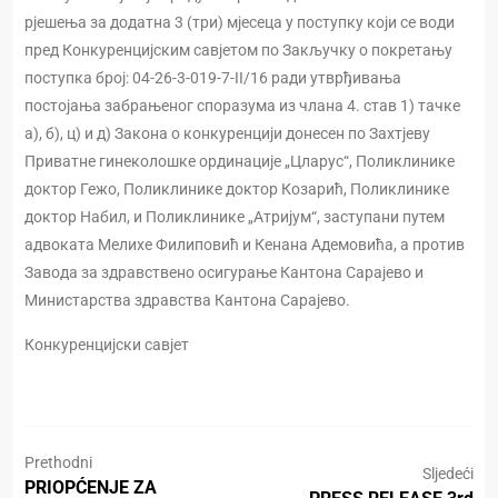
рјешења за додатна 3 (три) мјесеца у поступку који се води
пред Конкуренцијским савјетом по Закључку о покретању
поступка број: 04-26-3-019-7-II/16 ради утврђивања
постојања забрањеног споразума из члана 4. став 1) тачке
а), б), ц) и д) Закона о конкуренцији донесен по Захтјеву
Приватне гинеколошке ординације „Цларус“, Поликлинике
доктор Гежо, Поликлинике доктор Козарић, Поликлинике
доктор Набил, и Поликлинике „Атријум“, заступани путем
адвоката Мелихе Филиповић и Кенана Адемовића, а против
Завода за здравствено осигурање Кантона Сарајево и
Министарства здравства Кантона Сарајево.
Конкуренцијски савјет
Prethodni
Sljedeći
PRIOPĆENJE ZA