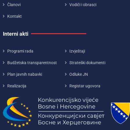
Članovi
Vodiči i obrasci
Kontakt
Interni akti
Programi rada
Izvještaji
Budžetska transparentnost
Strateški dokumenti
Plan javnih nabavki
Odluke JN
Realizacija
Registar ugovora