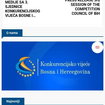
PRESS RELEASE 3rd
MEDIJE SA 3.
SESSION OF THE
SJEDNICE
COMPETITION
KONKURENCIJSKOG
COUNCIL OF BiH
VIJEĆA BOSNE I…
O nama
Konkurencijsko Vijeće BiH
Najnoviji