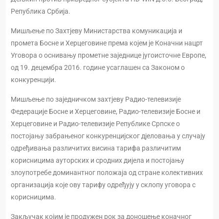
Република Србија.
Мишљење по Захтјеву Министарства комуникација и
промета Босне и Херцеговине према којем је Коначни нацрт
Уговора о оснивању прометне заједнице југоисточне Европе,
од 19. децембра 2016. године усаглашен са Законом о
конкуренцији.
Мишљење по заједничком захтјеву Радио-телевизије
Федерације Босне и Херцеговине, Радио-телевизије Босне и
Херцеговине и Радио-телевизије Републике Српске о
постојању забрањеног конкуренцијског дјеловања у случају
одређивања различитих висина тарифа различитим
корисницима ауторских и сродних дијела и постојању
злоупотребе доминантног положаја од стране колективних
организација које ову тарифу одређују у склопу уговора с
корисницима.
Закључак којим је продужен рок за доношење коначног