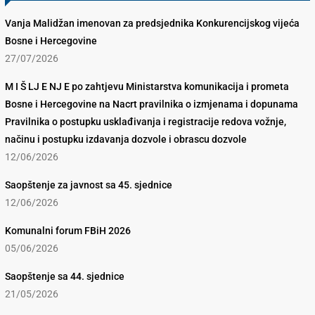
Vanja Malidžan imenovan za predsjednika Konkurencijskog vijeća
Bosne i Hercegovine
27/07/2026
M I Š LJ E NJ E po zahtjevu Ministarstva komunikacija i prometa
Bosne i Hercegovine na Nacrt pravilnika o izmjenama i dopunama
Pravilnika o postupku usklađivanja i registracije redova vožnje,
načinu i postupku izdavanja dozvole i obrascu dozvole
12/06/2026
Saopštenje za javnost sa 45. sjednice
12/06/2026
Komunalni forum FBiH 2026
05/06/2026
Saopštenje sa 44. sjednice
21/05/2026