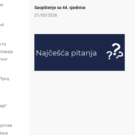
их
Saopštenje sa 44. sjednice
21/05/2026
ња
кта
оложаја
тног
Лука,
ије“
против
вања