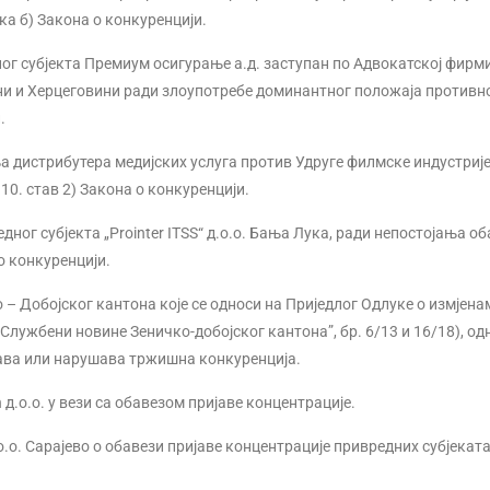
ка б) Закона о конкуренцији.
ног субјекта Премиум осигурање а.д. заступан по Адвокатској фирм
сни и Херцеговини ради злоупотребе доминантног положаја противн
.
а дистрибутера медијских услуга против Удруге филмске индустриј
0. став 2) Закона о конкуренцији.
дног субјекта „Prointer ITSS“ д.о.о. Бања Лука, ради непостојања о
о конкуренцији.
 – Добојског кантона које се односи на Приједлог Одлуке о измјена
лужбени новине Зеничко-добојског кантона”, бр. 6/13 и 16/18), од
чава или нарушава тржишна конкуренција.
 д.о.о. у вези са обавезом пријаве концентрације.
о.о. Сарајево о обавези пријаве концентрације привредних субјекат