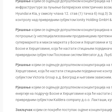
Рјешење
којим се оцјењује допуштеном концентрација на
инфраструктуре за пуњење батеријских електричних возил
Hyundai и Kia, у смислу члана 12. став (1) тачка б) под 3)
контролу над привредним субјектом Ionity Holding GmbH &
Рјешење
којим се оцјењује допуштеном концентрацијана
потрошње (у неспецијализованим продавницама претежно
супермаркета и макси маркета у Босни и Херцеговини и 
Босне и Херцеговине, која ће настати стицањем појединач
привредном субјектом Пословни систем Mercator д.д. Љуб
Рјешење
којим се оцјењује допуштеном концентрација на
Херцеговине, која ће настати стицањем појединачне контр
субјектом Victoria Group а.д. Београд и његовим зависни
Рјешење
којим се оцјењује допуштеном концентрација на
енергије на подручју Босне и Херцеговине која ће настати
привредним субјектом Kaldera company д.о.о. Лакташи, к
Закључак
којим се покреће поступак оцјене концентрације