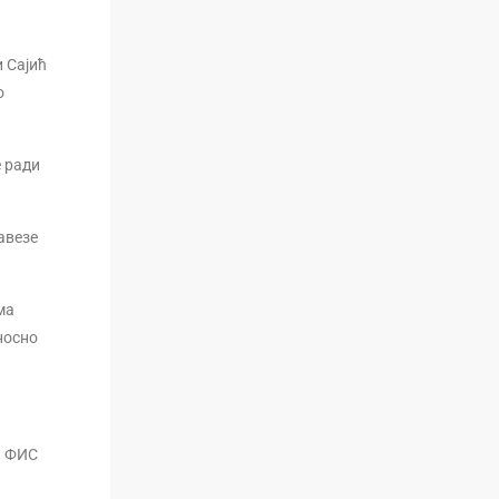
и Сајић
о
е ради
бавезе
ма
носно
а ФИС