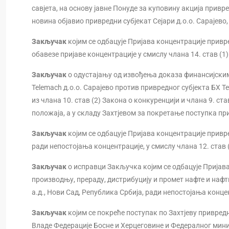
савјета, на основу јавне Понуде за куповину акција привред
новина објавио привредни субјекат Сејари д.о.о. Сарајево,
Закључак
којим се одбацује Пријава концентрације привре
обавезе пријаве концентрације у смислу члана 14. став (1
Закључак
о одустајању од извођења доказа финансијским
Telemach д.о.о. Сарајево против привредног субјекта БХ 
из члана 10. став (2) Закона о конкуренцији и члана 9. став
положаја, а у складу Захтјевом за покретање поступка при
Закључак
којим се одбацује Пријава концентрације прив
ради непостојања концентрације, у смислу члана 12. став 
Закључак
о исправци Закључка којим се одбацује Пријав
производњу, прераду, дистрибуцију и промет нафте и наф
а.д., Нови Сад, Република Србија, ради непостојања концен
Закључак
којим се покреће поступак по Захтјеву привред
Владе Федерације Босне и Херцеговине и Федералног ми