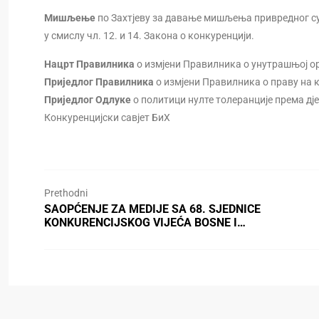
Мишљење
по Захтјеву за давање мишљења привредног субје
у смислу чл. 12. и 14. Закона о конкуренцији.
Нацрт Правилника
о измјени Правилника о унутрашњој ор
Приједлог Правилника
о измјени Правилника о праву на 
Приједлог Одлуке
о политици нулте толеранције према д
Конкуренцијски савјет БиХ
Prethodni
SAOPĆENJE ZA MEDIJE SA 68. SJEDNICE
KONKURENCIJSKOG VIJEĆA BOSNE I…