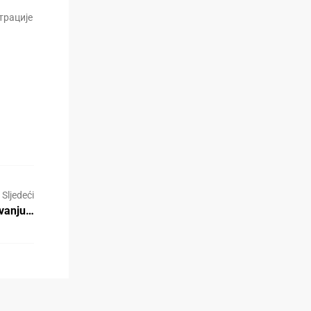
трације
Sljedeći
ivanju…