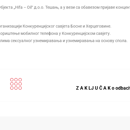
кта „Hifa – Oil“ д.о.о. Тешањ, а у вези са обавезом пријаве концен
ганизацији Конкуренцијског савјета Босне и Херцеговине.
кориштење мобилног телефона у Конкуренцијском савјету.
јелима сексуалног узнемиравања и узнемиравања на основу спола.
Z A K LJ U Č A K o odbac