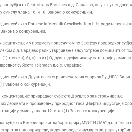
ног субјекта Centrotrans-Eurolines д.д. Сарајево, коју је путем дневн
 у смислу члана 16. и 18. Закона о конкуренцији.
дног субјекта Porsche Informatik Gesellschaft m.b.H. ради непостоја
) Закона о конкуренцији.
 вјештачењем у предмету покренутом по Захтјеву привредног субје
Телеком д.д. Сарајево ради утврђивања злоупотребе доминантног п
 (1) тачке а), б), ц), е) и г) Одлуке о дефинисању категорије доминан
вредног субјекта Telemach д.о.о. Сарајево.
редног субјекта Друштво са ограниченом одговорношћу „НЕС“ Бања 
(1) Закона о конкуренцији.
а концентрације привредног субјекта Друштво за истраживање,
тних деривата и производњу природног гаса „Нафтна индустрија Срб
трације у смислу члана 12. став (1) Закона о конкуренцији.
ног субјекта Ветеринарског лабораторија „МУЛТИ ЛАБ“ д.о.о Тузла 
нистарства пољопривреде, водопривреде и шумарства, ради утврђи