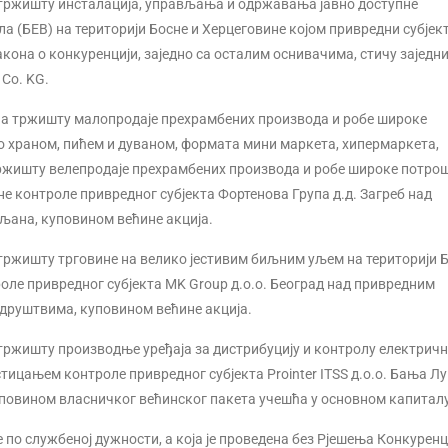
 тржишту инсталација, управљања и одржавања јавно доступне
а (БЕВ) на територији Босне и Херцеговине којом привредни субјек
 Закона о конкуренцији, заједно са осталим оснивачима, стичу заједн
 Co. KG.
 на тржишту малопродаје прехрамбених производа и робе широке
 храном, пићем и дуваном, формата мини маркета, хипермаркета,
тржишту велепродаје прехрамбених производа и робе широке потро
не контроле привредног субјекта Фортенова Група д.д. Загреб над
љана, куповином већине акција.
 тржишту трговине на велико јестивим биљним уљем на територији Б
оле привредног субјекта MK Group д.о.о. Београд над привредним
м друштвима, куповином већине акција.
 тржишту производње уређаја за дистрибуцију и контролу електричн
 стицањем контроле привредног субјекта Prointer ITSS д.о.о. Бања Л
уповином власничког већинског пакета учешћа у основном капиталу
 по службеној дужности, а која је проведена без Рјешења Конкуренц