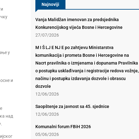
Najnoviji
ти
ичку
Vanja Malidžan imenovan za predsjednika
Konkurencijskog vijeća Bosne i Hercegovine
27/07/2026
M I Š LJ E NJ E po zahtjevu Ministarstva
шње у
komunikacija i prometa Bosne i Hercegovine na
Nacrt pravilnika o izmjenama i dopunama Pravilnika
o postupku usklađivanja i registracije redova vožnje,
načinu i postupku izdavanja dozvole i obrascu
осне и
dozvole
12/06/2026
Saopštenje za javnost sa 45. sjednice
е
12/06/2026
ука над
.
Komunalni forum FBiH 2026
05/06/2026
ијског