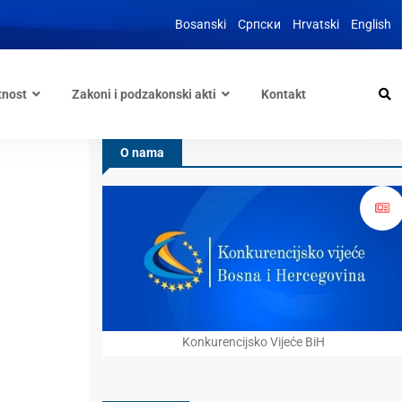
Bosanski
Српски
Hrvatski
English
tnost
Zakoni i podzakonski akti
Kontakt
O nama
Konkurencijsko Vijeće BiH