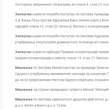
постојања забрањеног споразума, из члана 4. став (1) тач
Закључак
којим се покреће поступак по захтјеву привред
о.д. Бања Лука против Удружења Биро зелене карте у Бо
одредби члана 10. став (2) тачка ц) Закона о конкуренцији
Закључак
којим се покреће поступак по Захтјеву Удружењ
утврђивања злоупотребе доминантног положаја из члана 1
Закључак
којим се одбацује Пријава концентрације привре
пријаве концентрације у смислу члана 14. став (1) Закона 
Мишљење
по Захтјеву Министарства за привреду Зеничко
Одлуке о утврђивању минималних накнада за концесије (”С
да ли се предложеним текстом Одлуке спрјечава, ограни
Мишљење
од стране привредног субјекта Messer Tehnoplin
Мишљење
по Захтјеву адвокатског друштва дмб легал, д.
д.о.о. Витез и Бинго д.о.о. Тузла.