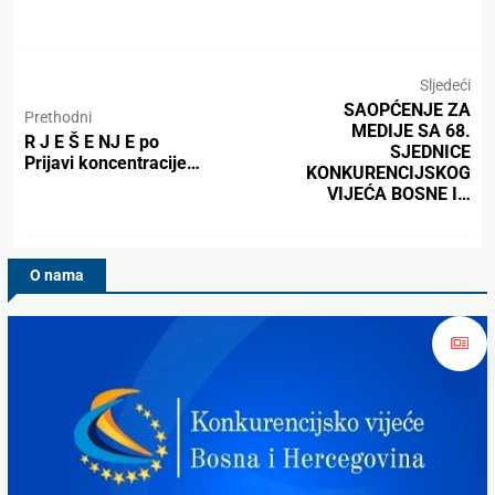
Sljedeći
SAOPĆENJE ZA
Prethodni
MEDIJE SA 68.
R J E Š E NJ E po
SJEDNICE
Prijavi koncentracije…
KONKURENCIJSKOG
VIJEĆA BOSNE I…
O nama