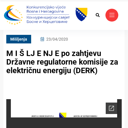
Mišljenja
23/04/2020
M I Š LJ E NJ E po zahtjevu
Državne regulatorne komisije za
električnu energiju (DERK)