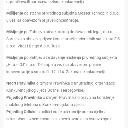
ograničava ili narušava tržišna konkurencija.
Mišljenje
od strane privrednog subjekta Messer Tehnoplin d.o.o.
u vezi sa obavezom prijave koncentracije.
Mišljenje
po Zahtjevu advokatskog društva dmb legal, d.o.o.
Sarajevo o obavezi prijave koncentracije privrednih subjekata FIS
d.o.o. Vitez i Bingo d.o.o. Tuzla.
Mišljenje
po Zahtjevu za davanje mišljenja privrednog subjekta
„Hifa – Oil“ d.o.o. Tešanj, a u vezi sa obavezom prijave
koncentracije u smislu čl. 12. i 14. Zakona o konkurenciji.
Nacrt Pravilnika
o izmjeni Pravilnika o unutrašnjoj organizaciji
Konkurencijskog vijeća Bosne i Hercegovine.
Prijedlog Pravilnika
o izmjeni Pravilnika o pravu na korištenje
mobilnog telefona u Konkurencijskom vijeću.
Prijedlog Odluke
o politici nulte tolerancije prema djelima
seksualnog uznemiravanja i uznemiravanja na osnovu spola.