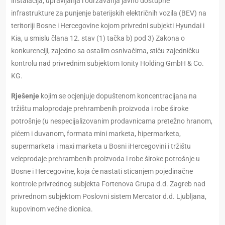
instalacija, upravljanja i održavanja javno dostupne
infrastrukture za punjenje baterijskih električnih vozila (BEV) na
teritoriji Bosne i Hercegovine kojom privredni subjekti Hyundai i
Kia, u smislu člana 12. stav (1) tačka b) pod 3) Zakona o
konkurenciji, zajedno sa ostalim osnivačima, stiču zajedničku
kontrolu nad privrednim subjektom Ionity Holding GmbH & Co.
KG.
Rješenje
kojim se ocjenjuje dopuštenom koncentracijana na
tržištu maloprodaje prehrambenih proizvoda i robe široke
potrošnje (u nespecijalizovanim prodavnicama pretežno hranom,
pićem i duvanom, formata mini marketa, hipermarketa,
supermarketa i maxi marketa u Bosni iHercegovini i tržištu
veleprodaje prehrambenih proizvoda i robe široke potrošnje u
Bosne i Hercegovine, koja će nastati sticanjem pojedinačne
kontrole privrednog subjekta Fortenova Grupa d.d. Zagreb nad
privrednom subjektom Poslovni sistem Mercator d.d. Ljubljana,
kupovinom većine dionica.