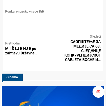
Konkurencijsko vijeće BiH
Sljedeći
САОПШТЕЊЕ ЗА
Prethodni
МЕДИЈЕ СА 68.
M I Š LJ E NJ E po
СЈЕДНИЦЕ
zahtjevu Državne…
КОНКУРЕНЦИЈСКОГ
САВЈЕТА БОСНЕ И…
O nama