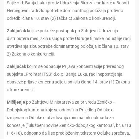
Sajić o.d. Banja Luka protiv Udruženja Biro zelene karte u Bosni i
Hercegovini radi zloupotrebe dominantnog položaja protivno
odredbi člana 10. stav (2) tačka c) Zakona o konkurenciji.
Zaključak
koji se pokreće postupak po Zahtjevu Udruženja
distributera medijskih usluga protiv Udruge filmske industrije radi
utvrđivanja zloupotrebe dominantnog položaja iz člana 10. stav
2) Zakona o konkurenciji.
Zaključak
kojim se odbacuje Prijava koncentracije privrednog
subjekta „Prointer ITSS“ d.o.o. Banja Luka, radi nepostojanja
obaveze prijave koncentracije u smislu člana 14. stav (1) Zakona
o konkurenciji.
Mišljenje
po Zahtjevu Ministarstva za privredu Zeničko –
Dobojskog kantona koje se odnosi na Prijedlog Odluke o
izmjenama Odluke o utvrđivanju minimalnih naknada za
koncesije (”Službeni novine Zeničko-dobojskog kantona”, br. 6/13
i 16/18), odnosno da li se predloženim tekstom Odluke sprečava,