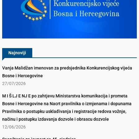
Konkurencijsko Vijeće BiH
Najnoviji
Vanja Malidžan imenovan za predsjednika Konkurencijskog vijeća
Bosne i Hercegovine
27/07/2026
M I Š LJ E NJ E po zahtjevu Ministarstva komunikacija i prometa
Bosne i Hercegovine na Nacrt pravilnika o izmjenama i dopunama
Pravilnika o postupku usklađivanja i registracije redova vožnje,
načinu i postupku izdavanja dozvole i obrascu dozvole
12/06/2026