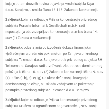
koju je putem dnevnih novina objavio privredni subjekt Sejari
d.o.o. Sarajevo, u smislu člana 16. i 18. Zakona o konkurenciji.
Zaključak
kojim se odbacuje Prijava koncentracije privrednog
subjekta Porsche Informatik Gesellschaft m.b.H. radi
nepostojanja obaveze prijave koncentracije u smislu člana 14.
stav (1) Zakona o konkurenciji.
Zaključak
o odustajanju od izvođenja dokaza finansijskim
vještačenjem u predmetu pokrenutom po Zahtjevu privrednog
subjekta Telemach d.o.o. Sarajevo protiv privrednog subjekta BH
Telecom d.d. Sarajevo radi utvrđivanja zloupotrebe dominantnog
položaja iz člana 10. stav (2) Zakona o konkurenciji i člana 9. stav
(1) tačke a), b), c), e) i g) Odluke o definisanju kategorije
dominantnog položaja, a u skladu Zahtjevom za pokretanje
postupka privrednog subjekta Telemach d.o.o. Sarajevo.
Zaključak
kojim se odbacuje Prijava koncentracije privrednog
subjekta Društvo sa ograničenom odgovornošću „NES“ Banja