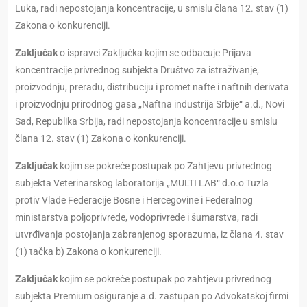
Luka, radi nepostojanja koncentracije, u smislu člana 12. stav (1)
Zakona o konkurenciji.
Zaključak
o ispravci Zaključka kojim se odbacuje Prijava
koncentracije privrednog subjekta Društvo za istraživanje,
proizvodnju, preradu, distribuciju i promet nafte i naftnih derivata
i proizvodnju prirodnog gasa „Naftna industrija Srbije“ a.d., Novi
Sad, Republika Srbija, radi nepostojanja koncentracije u smislu
člana 12. stav (1) Zakona o konkurenciji.
Zaključak
kojim se pоkrеćе postupak pо Zahtjevu privrednog
subjekta Veterinarskog laboratorija „MULTI LAB“ d.o.o Tuzla
protiv Vlade Federacije Bosne i Hercegovine i Federalnog
ministarstva poljoprivrede, vodoprivrede i šumarstva, radi
utvrđivanja postojanja zabranjenog sporazuma, iz člana 4. stav
(1) tačka b) Zakona o konkurenciji.
Zaključak
kojim se pokreće postupak po zahtjevu privrednog
subjekta Premium osiguranje a.d. zastupan po Advokatskoj firmi