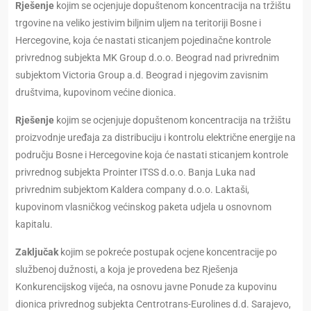
Rješenje
kojim se ocjenjuje dopuštenom koncentracija na tržištu
trgovine na veliko jestivim biljnim uljem na teritoriji Bosne i
Hercegovine, koja će nastati sticanjem pojedinačne kontrole
privrednog subjekta MK Group d.o.o. Beograd nad privrednim
subjektom Victoria Group a.d. Beograd i njegovim zavisnim
društvima, kupovinom većine dionica.
Rješenje
kojim se ocjenjuje dopuštenom koncentracija na tržištu
proizvodnje uređaja za distribuciju i kontrolu električne energije na
području Bosne i Hercegovine koja će nastati sticanjem kontrole
privrednog subjekta Prointer ITSS d.o.o. Banja Luka nad
privrednim subjektom Kaldera company d.o.o. Laktaši,
kupovinom vlasničkog većinskog paketa udjela u osnovnom
kapitalu.
Zaključak
kojim se pokreće postupak ocjene koncentracije po
službenoj dužnosti, a koja je provedena bez Rješenja
Konkurencijskog vijeća, na osnovu javne Ponude za kupovinu
dionica privrednog subjekta Centrotrans-Eurolines d.d. Sarajevo,