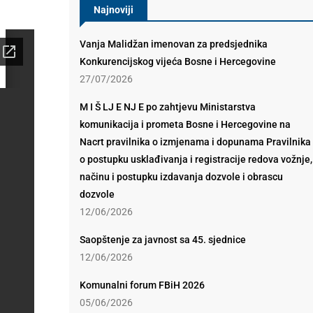
Najnoviji
Vanja Malidžan imenovan za predsjednika
Konkurencijskog vijeća Bosne i Hercegovine
27/07/2026
M I Š LJ E NJ E po zahtjevu Ministarstva
komunikacija i prometa Bosne i Hercegovine na
Nacrt pravilnika o izmjenama i dopunama Pravilnika
o postupku usklađivanja i registracije redova vožnje,
načinu i postupku izdavanja dozvole i obrascu
dozvole
12/06/2026
Saopštenje za javnost sa 45. sjednice
12/06/2026
Komunalni forum FBiH 2026
05/06/2026