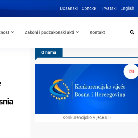
Bosanski
Српски
Hrvatski
English
tnost
Zakoni i podzakonski akti
Kontakt
O nama
e
snia
Konkurencijsko Vijeće BiH