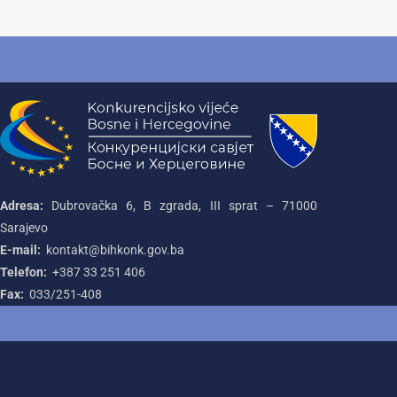
Adresa:
Dubrovačka 6, B zgrada, III sprat – 71000‌
Sarajevo
E-mail:
kontakt@bihkonk.gov.ba
Telefon:
+387‌ 33‌ 251‌ 406
Fax:
033/251-408