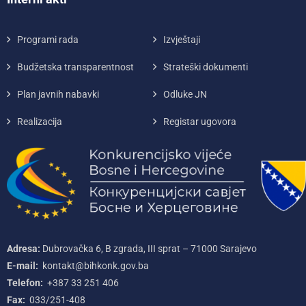
Programi rada
Izvještaji
Budžetska transparentnost
Strateški dokumenti
Plan javnih nabavki
Odluke JN
Realizacija
Registar ugovora
Adresa:
Dubrovačka 6, B zgrada, III sprat – 71000‌ Sarajevo
E-mail:
kontakt@bihkonk.gov.ba
Telefon:
+387‌ 33‌ 251‌ 406
Fax:
033/251-408