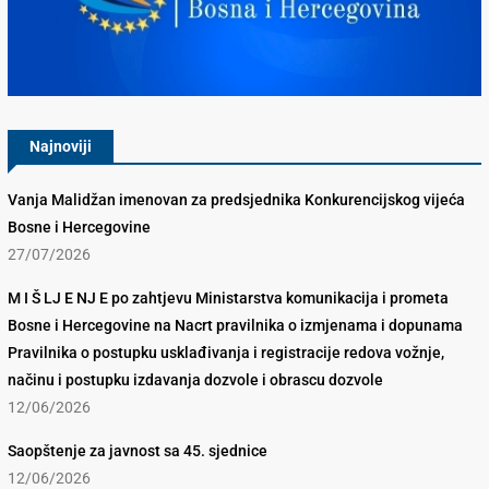
Konkurencijsko Vijeće BiH
Najnoviji
Vanja Malidžan imenovan za predsjednika Konkurencijskog vijeća
Bosne i Hercegovine
27/07/2026
M I Š LJ E NJ E po zahtjevu Ministarstva komunikacija i prometa
Bosne i Hercegovine na Nacrt pravilnika o izmjenama i dopunama
Pravilnika o postupku usklađivanja i registracije redova vožnje,
načinu i postupku izdavanja dozvole i obrascu dozvole
12/06/2026
Saopštenje za javnost sa 45. sjednice
12/06/2026