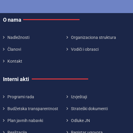
O nama
Nadležnosti
Organizaciona struktura
Članovi
Vodiči i obrasci
Kontakt
Interni akti
Programi rada
Izvještaji
Budžetska transparentnost
Strateški dokumenti
Plan javnih nabavki
Odluke JN
Realizacija
Registar ugovora