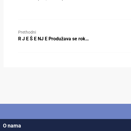
Prethodni
R J E Š E NJ E Produžava se rok…
O nama