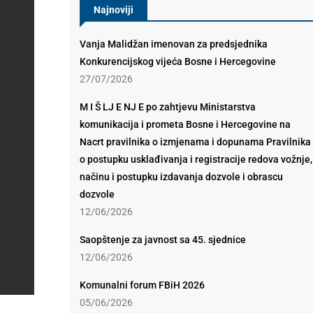
Najnoviji
Vanja Malidžan imenovan za predsjednika
Konkurencijskog vijeća Bosne i Hercegovine
27/07/2026
M I Š LJ E NJ E po zahtjevu Ministarstva
komunikacija i prometa Bosne i Hercegovine na
Nacrt pravilnika o izmjenama i dopunama Pravilnika
o postupku usklađivanja i registracije redova vožnje,
načinu i postupku izdavanja dozvole i obrascu
dozvole
12/06/2026
Saopštenje za javnost sa 45. sjednice
12/06/2026
Komunalni forum FBiH 2026
05/06/2026