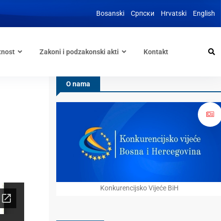
Bosanski
Српски
Hrvatski
English
tnost
Zakoni i podzakonski akti
Kontakt
O nama
Konkurencijsko Vijeće BiH