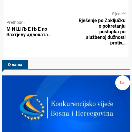
Sljedeći
Rješenje po Zaključku
Prethodni
o pokretanju
М И Ш Љ Е Њ Е по
postupka po
Захтјеву адвоката…
službenoj dužnosti
protiv…
O nama
Konkurencijsko Vijeće BiH